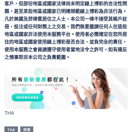
客戶，但部份地區或國家法律尚未明定線上博彩的合法性問
題，甚至某些地區或國家已明確規範線上博彩為非法行為。
凡於美國及菲律賓居住之人士，本公司一律不接受其帳戶註
冊，投注或任何財務上之交易，我們無意邀請任何人在這些
地區或國家非法使用本服務平台。使用者必需確定在您所居
住的地區或國家使用線上博彩是否合法，並負完全的責任，
使用本服務之會員請遵守使用者當地法令之許可，如有違反
之情事恕非本公司之負責範圍。
THA
THA
註冊