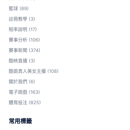
籃球
(89)
註冊教學
(3)
賠率說明
(17)
賽事分析
(106)
賽事新聞
(374)
酷映直播
(3)
酷遊真人美女主播
(108)
關於我們
(6)
電子遊戲
(163)
體育投注
(825)
常用標籤