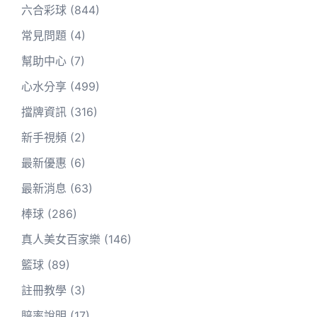
六合彩球
(844)
常見問題
(4)
幫助中心
(7)
心水分享
(499)
擋牌資訊
(316)
新手視頻
(2)
最新優惠
(6)
最新消息
(63)
棒球
(286)
真人美女百家樂
(146)
籃球
(89)
註冊教學
(3)
賠率說明
(17)