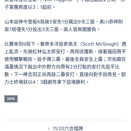
子軍團再度以3：1超前。
山本由伸今登板6局挨5安失1分飆出9次三振、奥川恭伸則
是7局僅失1分投出3次三振，兩人皆無關勝負。
比賽來到9局下，養樂多洋投麥高夫（Scott McGough）遇
上亂流，先被紅林弘太郎安打、再保送瓊斯，接著福田周平
使用觸擊戰術，投手傳三壘，最後全員安全上壘；宗佑磨在
滿壘情況下敲出中外野方向帶有2分打點的安打先追平比
數，下一棒吉田正尚再敲二壘安打，直接向對手說再見，歐
力士終場就以4：3戲劇性拿下這場勝利。
NPB
文
11/20六合擋牌