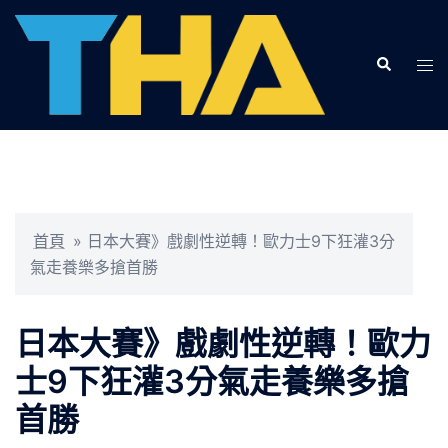
跳
至
Search
主
Tog
要
men
內
容
首頁
»
日本大賽》戲劇性逆轉！歐力士9下狂灌3分
氣走養樂多搶首勝
日本大賽》戲劇性逆轉！歐力
士9下狂灌3分氣走養樂多搶
首勝