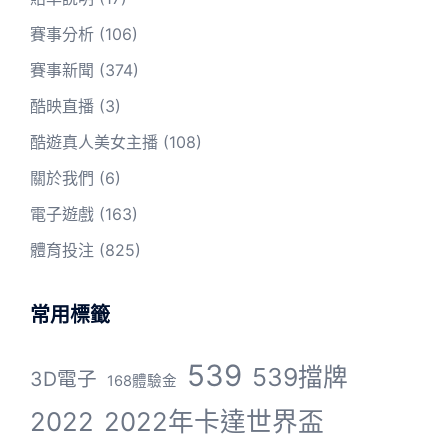
賽事分析
(106)
賽事新聞
(374)
酷映直播
(3)
酷遊真人美女主播
(108)
關於我們
(6)
電子遊戲
(163)
體育投注
(825)
常用標籤
539
539擋牌
3D電子
168體驗金
2022
2022年卡達世界盃