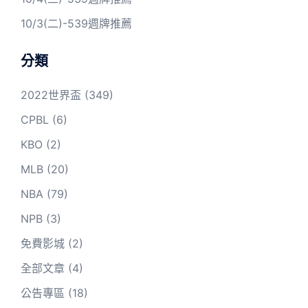
10/3(二)-539週牌推薦
分類
2022世界盃
(349)
CPBL
(6)
KBO
(2)
MLB
(20)
NBA
(79)
NPB
(3)
免費影城
(2)
全部文章
(4)
公告專區
(18)