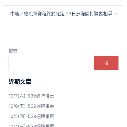
章
導
中職／總冠軍賽程終於底定 27日洲際開打獅象相爭
覽
搜尋
搜
近期文章
10/7(六)-539週牌推薦
10/6(五)-539週牌推薦
10/5(四)-539週牌推薦
10/4(三)-539週牌推薦