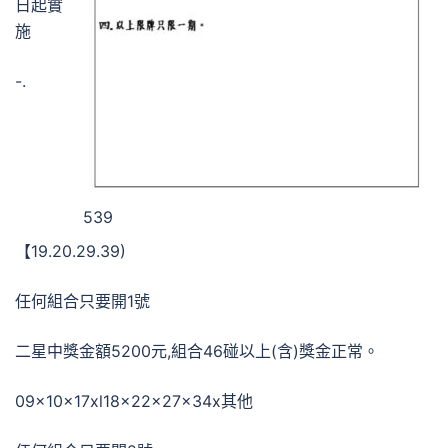
日起實
施
-.
539
【19.20.29.39)
任何組合只要開1號
二星中獎金額5200元,組合46碰以上(含)獎金正常。
09x10x17xl18x22x27x34x其他