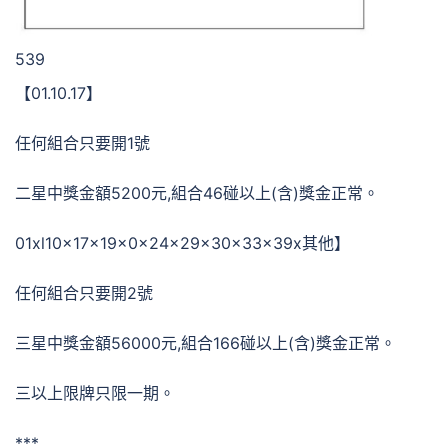
539
【01.10.17】
任何組合只要開1號
二星中獎金額5200元,組合46碰以上(含)獎金正常。
01xl10x17x19x0x24x29x30x33x39x其他】
任何組合只要開2號
三星中獎金額56000元,組合166碰以上(含)獎金正常。
三以上限牌只限一期。
***