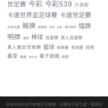
今彩
今彩539
世足賽
六合彩
卡達世界盃足球賽
卡達世足賽
報牌
擋牌
台灣大賽
娛樂城
德州撲克
彩球
彩票
明牌
棒球
百家樂
真人百家樂
梭哈
籃球
真人美女百家樂
註冊
老虎機
經典賽
贏家
電子遊戲
骰寶
輪盤
金大發
本站所有內容均收集於互聯網，如果有不妥之處，敬請諒