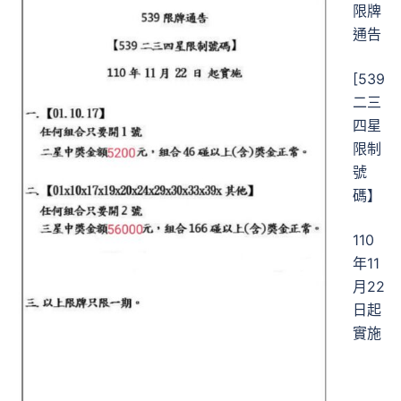
限牌
通告
[539
二三
四星
限制
號
碼】
110
年11
月22
日起
實施