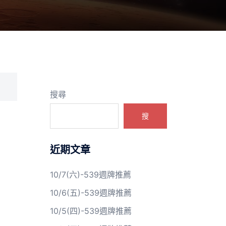
搜尋
搜
近期文章
10/7(六)-539週牌推薦
10/6(五)-539週牌推薦
10/5(四)-539週牌推薦