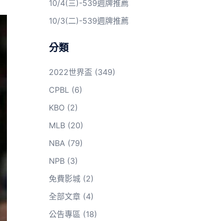
10/4(三)-539週牌推薦
10/3(二)-539週牌推薦
分類
2022世界盃
(349)
CPBL
(6)
KBO
(2)
MLB
(20)
NBA
(79)
NPB
(3)
免費影城
(2)
全部文章
(4)
公告專區
(18)