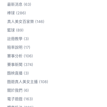
最新消息
(63)
棒球
(286)
真人美女百家樂
(146)
籃球
(89)
註冊教學
(3)
賠率說明
(17)
賽事分析
(106)
賽事新聞
(374)
酷映直播
(3)
酷遊真人美女主播
(108)
關於我們
(6)
電子遊戲
(163)