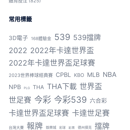
體育投注
(825)
常用標籤
539
539擋牌
3D電子
168體驗金
2022
2022年卡達世界盃
2022年卡達世界盃足球賽
NBA
CPBL
MLB
KBO
2023世界棒球經典賽
THA下載
世界盃
NPB
THA
PLG
今彩
今彩539
世足賽
六合彩
卡達世界盃足球賽
卡達世足賽
報牌
擋牌
台灣大賽
娛樂城
德州撲克
彩球
彩票