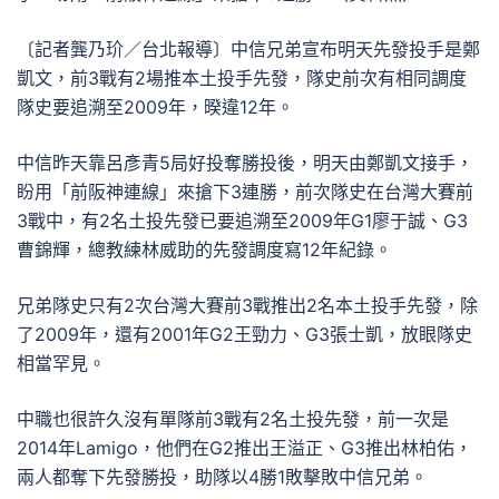
〔記者龔乃玠／台北報導〕中信兄弟宣布明天先發投手是鄭
凱文，前3戰有2場推本土投手先發，隊史前次有相同調度
隊史要追溯至2009年，暌違12年。
中信昨天靠呂彥青5局好投奪勝投後，明天由鄭凱文接手，
盼用「前阪神連線」來搶下3連勝，前次隊史在台灣大賽前
3戰中，有2名土投先發已要追溯至2009年G1廖于誠、G3
曹錦輝，總教練林威助的先發調度寫12年紀錄。
兄弟隊史只有2次台灣大賽前3戰推出2名本土投手先發，除
了2009年，還有2001年G2王勁力、G3張士凱，放眼隊史
相當罕見。
中職也很許久沒有單隊前3戰有2名土投先發，前一次是
2014年Lamigo，他們在G2推出王溢正、G3推出林柏佑，
兩人都奪下先發勝投，助隊以4勝1敗擊敗中信兄弟。