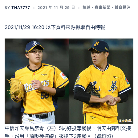
BY
THA7777
2021 年 11 月 29 日
棒球
、
賽事新聞
、
體育投注
2021/11/29 16:20 以下資料來源擷取自由時報
中信昨天靠呂彥青（左）5局好投奪勝後，明天由鄭凱文接
手，盼用「前阪神連線」來搶下3連勝。（資料照）