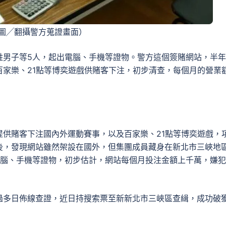
（圖╱翻攝警方蒐證畫面）
姓男子等5人，起出電腦、手機等證物。警方這個簽賭網站，半
家樂、21點等博奕遊戲供賭客下注，初步清查，每個月的營業
供賭客下注國內外運動賽事，以及百家樂、21點等博奕遊戲，
後，發現網站雖然架設在國外，但集團成員藏身在新北市三峽地
電腦、手機等證物，初步估計，網站每個月投注金額上千萬，嫌
過多日佈線查證，近日持搜索票至新新北市三峽區查緝，成功破