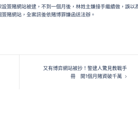
架設簽賭網站被逮，不到一個月後，林姓主嫌接手繼續做，誤以
個簽賭網站，全案訊後依賭博罪嫌函送法辦。
又有博弈網站被抄！警逮人驚見教戰手
冊 開1個月賭資破千萬