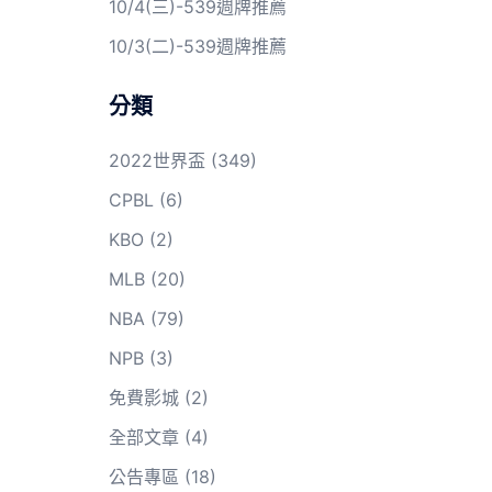
10/4(三)-539週牌推薦
10/3(二)-539週牌推薦
分類
2022世界盃
(349)
CPBL
(6)
KBO
(2)
MLB
(20)
NBA
(79)
NPB
(3)
免費影城
(2)
全部文章
(4)
公告專區
(18)