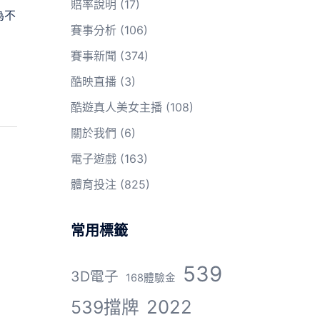
賠率說明
(17)
為不
賽事分析
(106)
賽事新聞
(374)
酷映直播
(3)
酷遊真人美女主播
(108)
關於我們
(6)
電子遊戲
(163)
體育投注
(825)
常用標籤
539
3D電子
168體驗金
2022
539擋牌