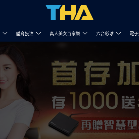
體育投注
真人美女百家樂
六合彩球
電子