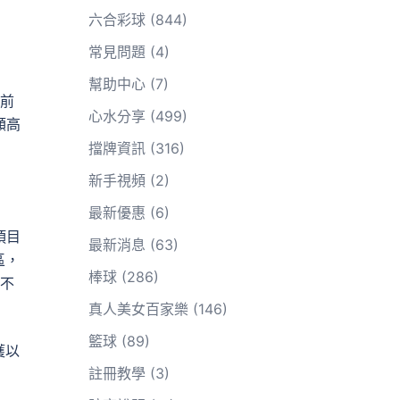
六合彩球
(844)
常見問題
(4)
幫助中心
(7)
年前
心水分享
(499)
額高
擋牌資訊
(316)
新手視頻
(2)
最新優惠
(6)
項目
最新消息
(63)
區，
棒球
(286)
犯不
真人美女百家樂
(146)
籃球
(89)
獲以
註冊教學
(3)