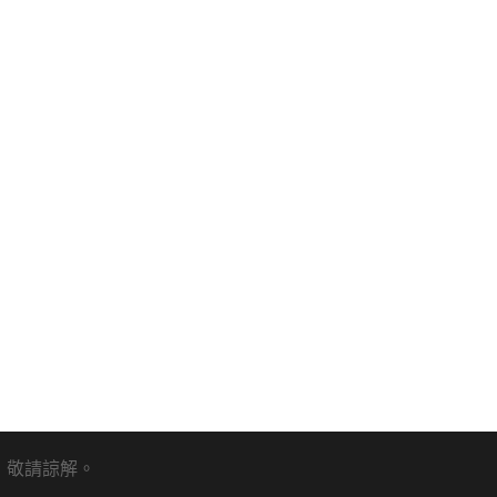
，敬請諒解。