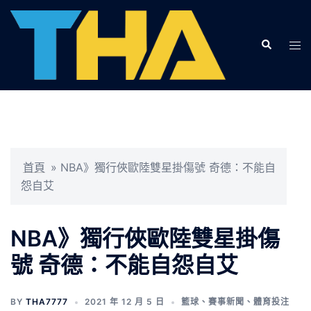
跳
至
Search
主
Tog
要
men
內
容
首頁
»
NBA》獨行俠歐陸雙星掛傷號 奇德：不能自
怨自艾
NBA》獨行俠歐陸雙星掛傷
號 奇德：不能自怨自艾
BY
THA7777
2021 年 12 月 5 日
籃球
、
賽事新聞
、
體育投注