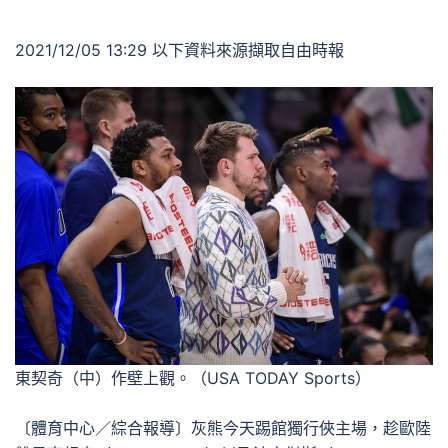
2021/12/05 13:29 以下資料來源擷取自由時報
東契奇（中）作壁上觀。（USA TODAY Sports）
〔體育中心／綜合報導〕灰熊今天踢館獨行俠主場，趁歐陸