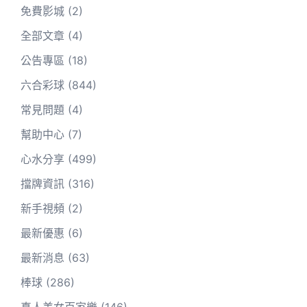
免費影城
(2)
全部文章
(4)
公告專區
(18)
六合彩球
(844)
常見問題
(4)
幫助中心
(7)
心水分享
(499)
擋牌資訊
(316)
新手視頻
(2)
最新優惠
(6)
最新消息
(63)
棒球
(286)