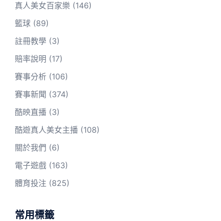
真人美女百家樂
(146)
籃球
(89)
註冊教學
(3)
賠率說明
(17)
賽事分析
(106)
賽事新聞
(374)
酷映直播
(3)
酷遊真人美女主播
(108)
關於我們
(6)
電子遊戲
(163)
體育投注
(825)
常用標籤