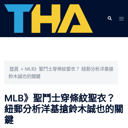
跳
至
Search
主
Tog
要
men
內
容
首頁
»
MLB》聖鬥士穿條紋聖衣？ 紐郵分析洋基搶
鈴木誠也的關鍵
MLB》聖鬥士穿條紋聖衣？
紐郵分析洋基搶鈴木誠也的關
鍵