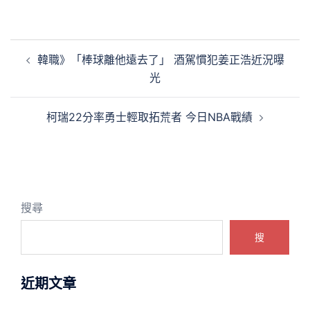
文
韓職》「棒球離他遠去了」 酒駕慣犯姜正浩近況曝
章
光
導
覽
柯瑞22分率勇士輕取拓荒者 今日NBA戰績
搜尋
搜
近期文章