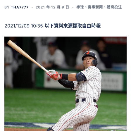
BY
THA7777
2021 年 12 月 9 日
棒球
、
賽事新聞
、
體育投注
2021/12/09 10:35
以下資料來源擷取自由時報