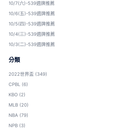
10/7(六)-539週牌推薦
10/6(五)-539週牌推薦
10/5(四)-539週牌推薦
10/4(三)-539週牌推薦
10/3(二)-539週牌推薦
分類
2022世界盃
(349)
CPBL
(6)
KBO
(2)
MLB
(20)
NBA
(79)
NPB
(3)