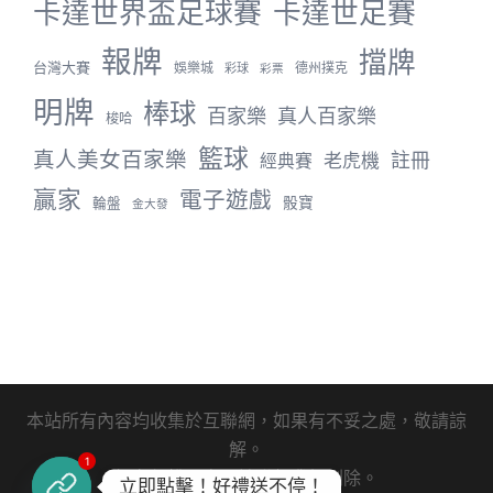
卡達世界盃足球賽
卡達世足賽
報牌
擋牌
台灣大賽
娛樂城
德州撲克
彩球
彩票
明牌
棒球
百家樂
真人百家樂
梭哈
籃球
真人美女百家樂
註冊
老虎機
經典賽
贏家
電子遊戲
骰寶
輪盤
金大發
本站所有內容均收集於互聯網，如果有不妥之處，敬請諒
解。
1
如有侵權內容，請聯繫我們刪除。
立即點擊！好禮送不停！