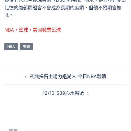
賽後七六人主帥瑞佛斯（Doc Rivers）表示，他並不確定恩
比德的腹部問題會不會成為長期的麻煩，但他不預期會如
此。
NBA，籃球，美國職業籃球
NBA
籃球
文
灰熊捍衛主場力退湖人 今日NBA戰績
章
導
12/10-539心水報號
覽