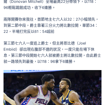
爾（Donovan Mitchell）全場最高22分帶領下，以118：
96輕鬆踢館成功，收下6連勝。
兩隊開賽你來我往，首節地主七六人以32：27小幅領先，
到第二節中段，爵士靠著三分火力將比數拉開，單節34：
22，半場打完反以61：54超前
第三節七六人一度追上爵士，但主將恩比德（Joel
Embiid）卻出現右腹部不適的狀況，一度只能在場下休
息，第三節中段開始七六人就被爵士將比數拉開，自此爵士
就一路領先到最後，以118：96拿下6連勝。