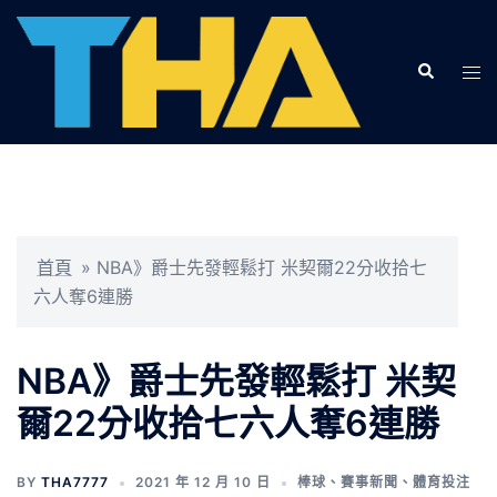
跳
至
Search
主
Tog
要
men
內
容
首頁
»
NBA》爵士先發輕鬆打 米契爾22分收拾七
六人奪6連勝
NBA》爵士先發輕鬆打 米契
爾22分收拾七六人奪6連勝
BY
THA7777
2021 年 12 月 10 日
棒球
、
賽事新聞
、
體育投注