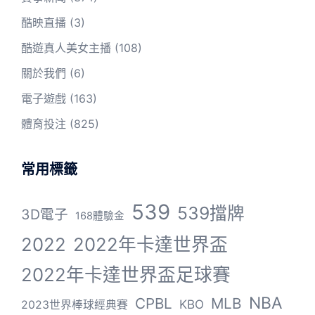
酷映直播
(3)
酷遊真人美女主播
(108)
關於我們
(6)
電子遊戲
(163)
體育投注
(825)
常用標籤
539
539擋牌
3D電子
168體驗金
2022
2022年卡達世界盃
2022年卡達世界盃足球賽
NBA
CPBL
MLB
KBO
2023世界棒球經典賽