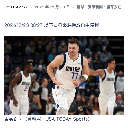
BY
THA7777
2021 年 12 月 23 日
籃球
、
賽事新聞
、
體育投注
2021/12/23 08:27 以下資料來源擷取自由時報
東契奇。（資料照，USA TODAY Sports）