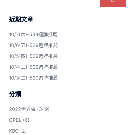
近期文章
10/7(六)-539週牌推薦
10/6(五)-539週牌推薦
10/5(四)-539週牌推薦
10/4(三)-539週牌推薦
10/3(二)-539週牌推薦
分類
2022世界盃
(349)
CPBL
(6)
KBO
(2)