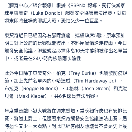
〔體育中心／綜合報導〕根據《ESPN》報導，獨行俠當家
球星東契奇（Luka Doncic）觸發安全協議無法出賽，對於
週末即將登場的耶誕大戰，恐怕又少一位巨星。
東契奇近日已經因為右腳踝痠痛，連續缺席5戰，原本預計
明日對上公鹿的比賽就能復出，不料屋漏偏逢連夜雨，今日
觸發安全協議，聯盟規定必需休息10天才能夠被移出名單當
中，或者是在24小時內檢驗兩次陰性
此外今日除了東契奇外，柏克（Trey Burke）也觸發防疫規
範，加上先前名單內的小哈達威（Tim Hardaway Jr.）、
布拉克（Reggie Bullock）、J.格林（Josh Green）和克勒
貝爾（Maxi Kleber），共6名球員無法出賽。
年度重頭戲耶誕大戰將在週末登場，當晚獨行俠也有安排比
賽，將碰上爵士，但隨著東契奇觸發安全協議無法出賽，屆
時恐怕又少一大看點，對此已經有網友熱議會不會是史上最