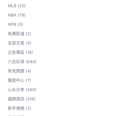
MLB
(20)
NBA
(79)
NPB
(3)
免費影城
(2)
全部文章
(4)
公告專區
(18)
六合彩球
(844)
常見問題
(4)
幫助中心
(7)
心水分享
(499)
擋牌資訊
(316)
新手視頻
(2)