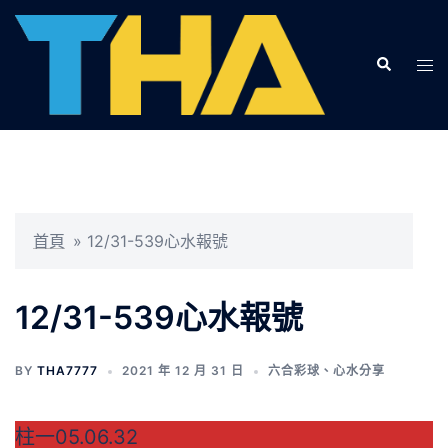
跳
至
Search
主
Tog
要
men
內
容
首頁
»
12/31-539心水報號
12/31-539心水報號
BY
THA7777
2021 年 12 月 31 日
六合彩球
、
心水分享
柱一05.06.32