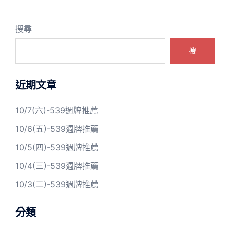
搜尋
搜
近期文章
10/7(六)-539週牌推薦
10/6(五)-539週牌推薦
10/5(四)-539週牌推薦
10/4(三)-539週牌推薦
10/3(二)-539週牌推薦
分類