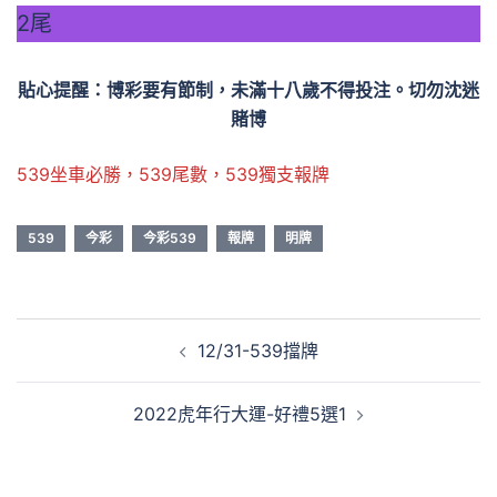
2尾
貼心提醒：博彩要有節制，未滿十八歲不得投注。切勿沈迷
賭博
539坐車必勝，539尾數，539獨支報牌
539
今彩
今彩539
報牌
明牌
文
12/31-539擋牌
章
導
2022虎年行大運-好禮5選1
覽