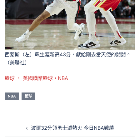
西蒙斯（左）飆生涯新高43分，獻給剛去當天使的爺爺。
（美聯社）
籃球 ， 美國職業籃球，NBA
NBA
籃球
文
波爾32分領勇士滅熱火 今日NBA戰績
章