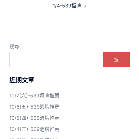
導
1/4-539擋牌
覽
搜尋
搜
近期文章
10/7(六)-539週牌推薦
10/6(五)-539週牌推薦
10/5(四)-539週牌推薦
10/4(三)-539週牌推薦