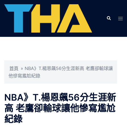
跳
至
Search
主
Tog
要
men
內
容
首頁
»
NBA》T.楊恩飆56分生涯新高 老鷹卻輸球讓
他慘寫尷尬紀錄
NBA》T.楊恩飆56分生涯新
高 老鷹卻輸球讓他慘寫尷尬
紀錄