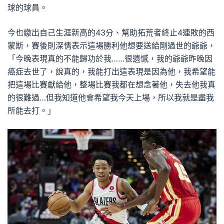
球的球員。
今也繳出自己生涯新高的43分、幫助拓荒者終止4連敗的西
蒙斯，賽後則深情表示這場勝利他想要送給剛過世的爺爺，
「今晚表現真的不能歸功於我……很遺憾，我的爺爺昨晚因
癌症去世了，說真的，我能打出這表現是因為他，我希望能
把這場比賽獻給他，整場比賽我都在想念著他，失去他我真
的很難過…但我知道他會希望我今天上場，所以我就是盡我
所能去打。」