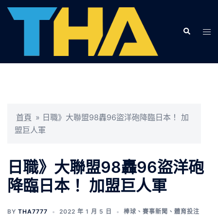
跳
至
Search
主
Tog
要
men
內
容
首頁
»
日職》大聯盟98轟96盜洋砲降臨日本！ 加
盟巨人軍
日職》大聯盟98轟96盜洋砲
降臨日本！ 加盟巨人軍
BY
THA7777
2022 年 1 月 5 日
棒球
、
賽事新聞
、
體育投注