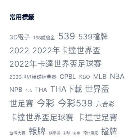
常用標籤
539
539擋牌
3D電子
168體驗金
2022
2022年卡達世界盃
2022年卡達世界盃足球賽
NBA
CPBL
MLB
KBO
2023世界棒球經典賽
THA下載
世界盃
NPB
THA
PLG
今彩
今彩539
世足賽
六合彩
卡達世界盃足球賽
卡達世足賽
報牌
擋牌
台灣大賽
娛樂城
德州撲克
彩球
彩票