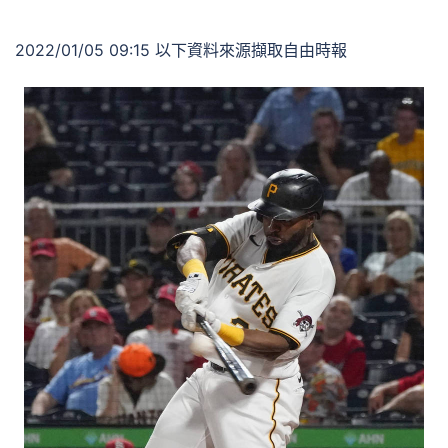
2022/01/05 09:15 以下資料來源擷取自由時報