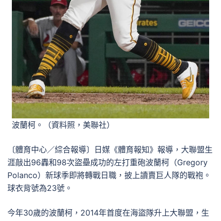
波蘭柯。（資料照，美聯社）
〔體育中心／綜合報導〕日媒《體育報知》報導，大聯盟生
涯敲出96轟和98次盜壘成功的左打重砲波蘭柯（Gregory
Polanco）新球季即將轉戰日職，披上讀賣巨人隊的戰袍。
球衣背號為23號。
今年30歲的波蘭柯，2014年首度在海盜隊升上大聯盟，生