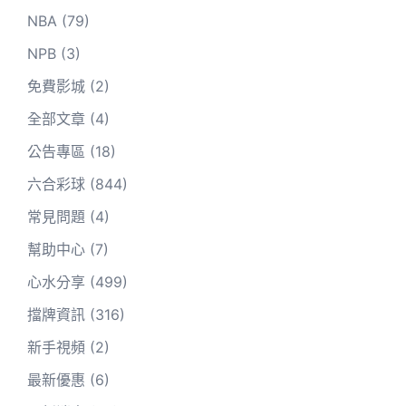
NBA
(79)
NPB
(3)
免費影城
(2)
全部文章
(4)
公告專區
(18)
六合彩球
(844)
常見問題
(4)
幫助中心
(7)
心水分享
(499)
擋牌資訊
(316)
新手視頻
(2)
最新優惠
(6)