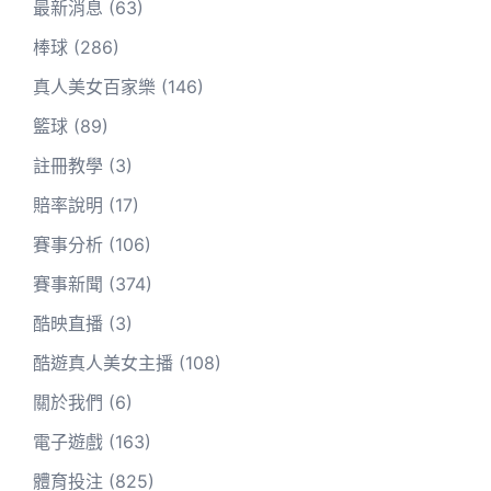
最新消息
(63)
棒球
(286)
真人美女百家樂
(146)
籃球
(89)
註冊教學
(3)
賠率說明
(17)
賽事分析
(106)
賽事新聞
(374)
酷映直播
(3)
酷遊真人美女主播
(108)
關於我們
(6)
電子遊戲
(163)
體育投注
(825)