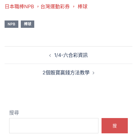
日本職棒NPB ，台灣運動彩券 ， 棒球
NPB
棒球
文
1/4-六合彩資訊
章
導
2個骰寶贏錢方法教學
覽
搜尋
搜