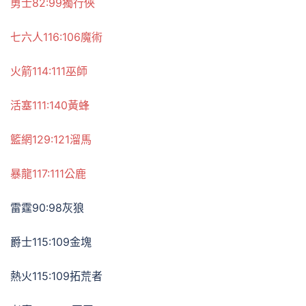
勇士82:99獨行俠
七六人116:106魔術
火箭114:111巫師
活塞111:140黃蜂
籃網129:121溜馬
暴龍117:111公鹿
雷霆90:98灰狼
爵士115:109金塊
熱火115:109拓荒者