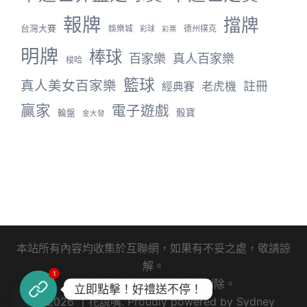
報牌
擋牌
台灣大賽
娛樂城
德州撲克
彩球
彩票
明牌
棒球
百家樂
真人百家樂
梭哈
籃球
真人美女百家樂
註冊
老虎機
經典賽
贏家
電子遊戲
骰寶
輪盤
金大發
本站所有內容均收集於互聯網，如果有不妥之處，敬請諒
解。
1
如有侵權內容，請聯繫我們刪除。
立即點擊！好禮送不停！
© 2026 丫花說嘴. Proudly powered by
Sydney