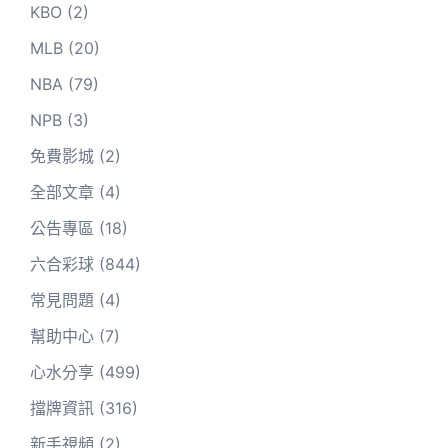
KBO
(2)
MLB
(20)
NBA
(79)
NPB
(3)
免費影城
(2)
全部文章
(4)
公告專區
(18)
六合彩球
(844)
常見問題
(4)
幫助中心
(7)
心水分享
(499)
擋牌資訊
(316)
新手視頻
(2)