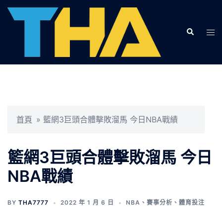
跳
至
Search
主
Tog
要
men
內
容
首頁
»
籃網3巨頭合體擊敗溜馬 今日NBA戰績
籃網3巨頭合體擊敗溜馬 今日
NBA戰績
BY
THA7777
2022 年 1 月 6 日
NBA
、
賽事分析
、
體育投注