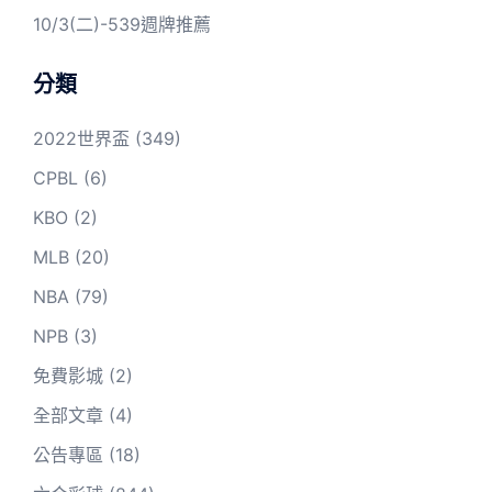
10/3(二)-539週牌推薦
分類
2022世界盃
(349)
CPBL
(6)
KBO
(2)
MLB
(20)
NBA
(79)
NPB
(3)
免費影城
(2)
全部文章
(4)
公告專區
(18)