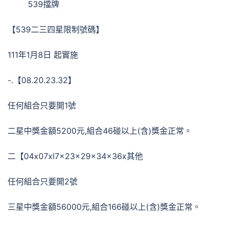
539擋牌
【539二三四星限制號碼】
111年1月8日 起實施
-.【08.20.23.32】
任何組合只要開1號
二星中獎金額5200元,組合46碰以上(含)獎金正常。
二【04x07xl7x23x29x34x36x其他
任何組合只要開2號
三星中獎金額56000元,組合166碰以上(含)獎金正常。