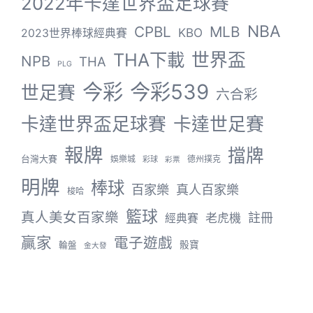
2022年卡達世界盃足球賽
NBA
CPBL
MLB
KBO
2023世界棒球經典賽
THA下載
世界盃
NPB
THA
PLG
今彩
今彩539
世足賽
六合彩
卡達世界盃足球賽
卡達世足賽
報牌
擋牌
台灣大賽
娛樂城
德州撲克
彩球
彩票
明牌
棒球
百家樂
真人百家樂
梭哈
籃球
真人美女百家樂
註冊
老虎機
經典賽
贏家
電子遊戲
骰寶
輪盤
金大發