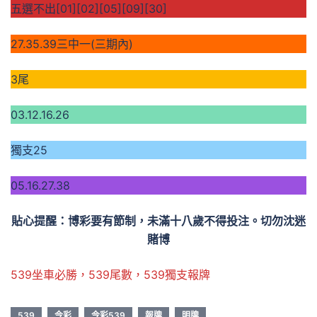
五選不出[01][02][05][09][30]
27.35.39三中一(三期內)
3尾
03.12.16.26
獨支25
05.16.27.38
貼心提醒：博彩要有節制，未滿十八歲不得投注。切勿沈迷
賭博
539坐車必勝，539尾數，539獨支報牌
539
今彩
今彩539
報牌
明牌