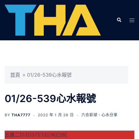
跳
至
Search
主
Tog
要
men
內
容
首頁
»
01/26-539心水報號
01/26-539心水報號
BY
THA7777
2022 年 1 月 26 日
六合彩球
、
心水分享
五選二[03][07][13][16][28]