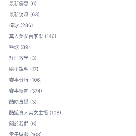
最新優惠
(6)
最新消息
(63)
棒球
(286)
真人美女百家樂
(146)
籃球
(89)
註冊教學
(3)
賠率說明
(17)
賽事分析
(106)
賽事新聞
(374)
酷映直播
(3)
酷遊真人美女主播
(108)
關於我們
(6)
電子遊戲
(163)