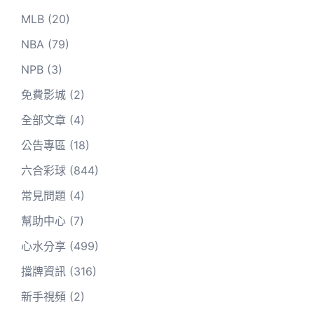
MLB
(20)
NBA
(79)
NPB
(3)
免費影城
(2)
全部文章
(4)
公告專區
(18)
六合彩球
(844)
常見問題
(4)
幫助中心
(7)
心水分享
(499)
擋牌資訊
(316)
新手視頻
(2)