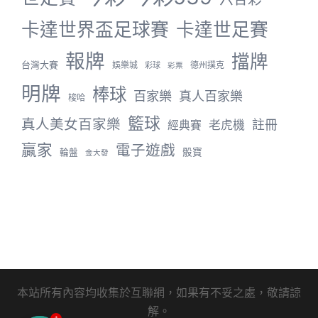
卡達世界盃足球賽
卡達世足賽
報牌
擋牌
台灣大賽
娛樂城
德州撲克
彩球
彩票
明牌
棒球
百家樂
真人百家樂
梭哈
籃球
真人美女百家樂
註冊
老虎機
經典賽
贏家
電子遊戲
骰寶
輪盤
金大發
本站所有內容均收集於互聯網，如果有不妥之處，敬請諒
解。