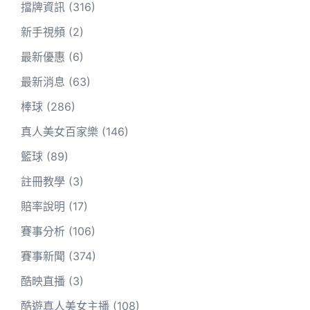
擋牌資訊
(316)
新手視頻
(2)
最新優惠
(6)
最新消息
(63)
棒球
(286)
真人美女百家樂
(146)
籃球
(89)
註冊教學
(3)
賠率說明
(17)
賽事分析
(106)
賽事新聞
(374)
酷映直播
(3)
酷遊真人美女主播
(108)