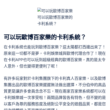
可以玩歐博百家樂的
卡利系統？
可以玩歐博百家樂的卡利系統？
在卡利系統也能玩到歐博百家樂？這太陽都打西邊出來了！
原來這一切都不是夢，卡利娛樂城與歐博代理合作了！現在
在卡利APP也可以玩到超級經典的歐博百家樂，真的是太令
人意外，但也變得更便利了呢！
有許多玩家對於卡利集團旗下的卡利真人百家樂，以及歐博
集團出品的歐博百家樂遲遲無法做出選擇，不分伯仲的高品
質更是讓許多會員念念不忘，現在兩家百家樂系統都可以在
卡利娛樂城一次享受啦！兩間品牌皆各有特色，但不變的是
以客戶為尊的服務態度及絕對公平安全的遊戲品質，都是您