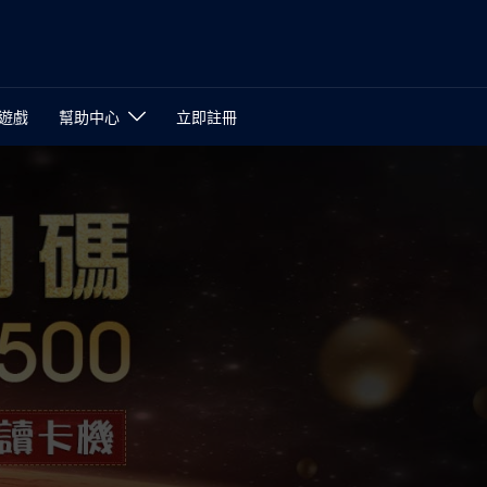
遊戲
幫助中心
立即註冊