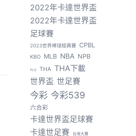
2022年卡達世界盃
2022年卡達世界盃
足球賽
CPBL
2023世界棒球經典賽
NBA
MLB
NPB
KBO
THA下載
THA
PLG
世界盃
世足賽
今彩
今彩539
六合彩
卡達世界盃足球賽
卡達世足賽
台灣大賽