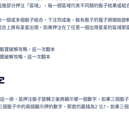
成幾部分押注「區域」，每一個區域代表不同類的骰子結果或組
表一個或多個骰子組合，下注完成後，裝有骰子的籠子將開始旋
組合上將有星星出現，如果押注在了任意一個出現星星的區域那
寶破解攻略，這一次翻本
字
在這一排，是押注骰子旋轉之後將顯示哪一個數字，如果三個骰
三個骰子中的兩個顯示押的數字，那麼的贏錢為2 比1，如果三