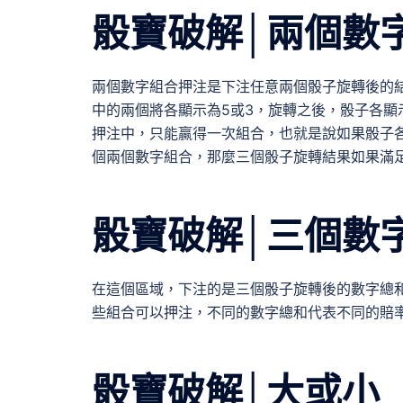
骰寶破解│兩個數
兩個數字組合押注是下注任意兩個骰子旋轉後的結
中的兩個將各顯示為5或3，旋轉之後，骰子各顯
押注中，只能贏得一次組合，也就是說如果骰子各
個兩個數字組合，那麼三個骰子旋轉結果如果滿足
骰寶破解│三個數
在這個區域，下注的是三個骰子旋轉後的數字總和
些組合可以押注，不同的數字總和代表不同的賠
骰寶破解│大或小