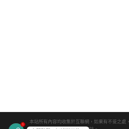
本站所有內容均收集於互聯網，如果有不妥之處
1