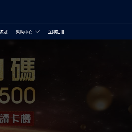
遊戲
幫助中心
立即註冊