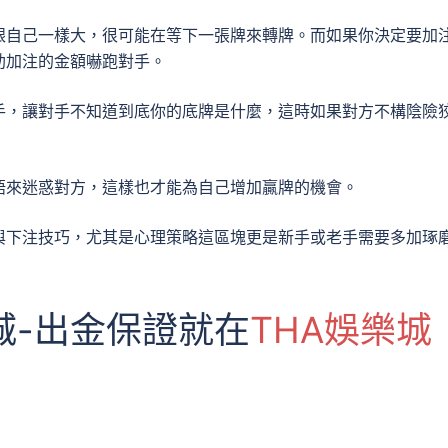
跟自己一樣大，很可能在等下一張牌來轉牌。而如果你決定要加
助加注的金額嚇跑對手。
手，讓對手不知道到底你的底牌是什麼，這時如果對方不構陰險
語來迷惑對方，這樣也才能為自己增加贏牌的機會。
與下注技巧，尤其是心理策略這區塊更是新手或老手需要多加琢
城-出金保證就在
THA娛樂城