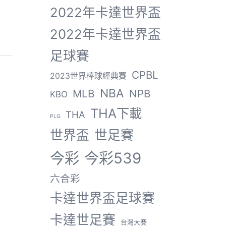
2022年卡達世界盃
2022年卡達世界盃
足球賽
CPBL
2023世界棒球經典賽
NBA
MLB
NPB
KBO
THA下載
THA
PLG
世界盃
世足賽
今彩
今彩539
六合彩
卡達世界盃足球賽
卡達世足賽
台灣大賽