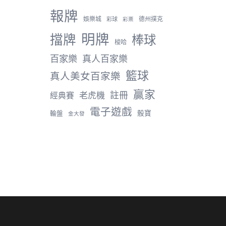
報牌
娛樂城
德州撲克
彩球
彩票
明牌
擋牌
棒球
梭哈
百家樂
真人百家樂
籃球
真人美女百家樂
贏家
註冊
老虎機
經典賽
電子遊戲
骰寶
輪盤
金大發