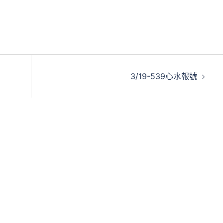
3/19-539心水報號