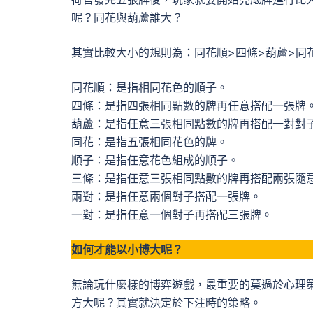
呢？同花與葫蘆誰大？
其實比較大小的規則為：同花順>四條>葫蘆>同花
同花順：是指相同花色的順子。
四條：是指四張相同點數的牌再任意搭配一張牌
葫蘆：是指任意三張相同點數的牌再搭配一對對
同花：是指五張相同花色的牌。
順子：是指任意花色組成的順子。
三條：是指任意三張相同點數的牌再搭配兩張隨
兩對：是指任意兩個對子搭配一張牌。
一對：是指任意一個對子再搭配三張牌。
如何才能以小博大呢？
無論玩什麼樣的博弈遊戲，最重要的莫過於心理
方大呢？其實就決定於下注時的策略。