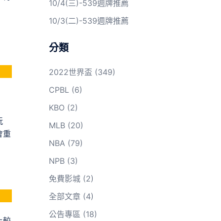
10/4(三)-539週牌推薦
10/3(二)-539週牌推薦
分類
2022世界盃
(349)
CPBL
(6)
KBO
(2)
玩
MLB
(20)
會重
NBA
(79)
NPB
(3)
免費影城
(2)
全部文章
(4)
公告專區
(18)
比較