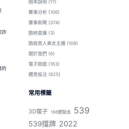
賠率說明
(17)
注
賽事分析
(106)
賽事新聞
(374)
狡詐
酷映直播
(3)
酷遊真人美女主播
(108)
關於我們
(6)
電子遊戲
(163)
磨的
體育投注
(825)
常用標籤
539
3D電子
168體驗金
2022
539擋牌