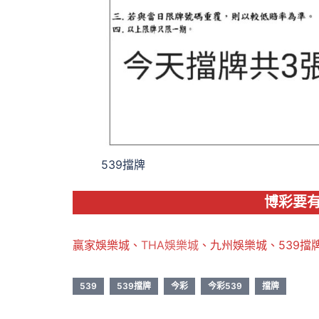
539擋牌
博彩要
贏家娛樂城、
THA娛樂城
、九州娛樂城、539擋牌
539
539擋牌
今彩
今彩539
擋牌