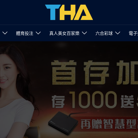
體育投注
真人美女百家樂
六合彩球
電子