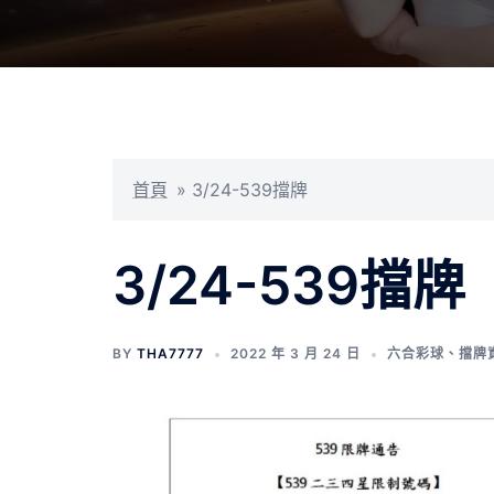
首頁
»
3/24-539擋牌
3/24-539擋牌
BY
THA7777
2022 年 3 月 24 日
六合彩球
、
擋牌