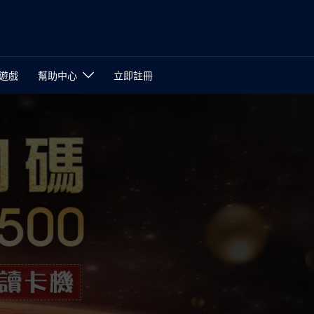
遊戲
幫助中心
立即註冊