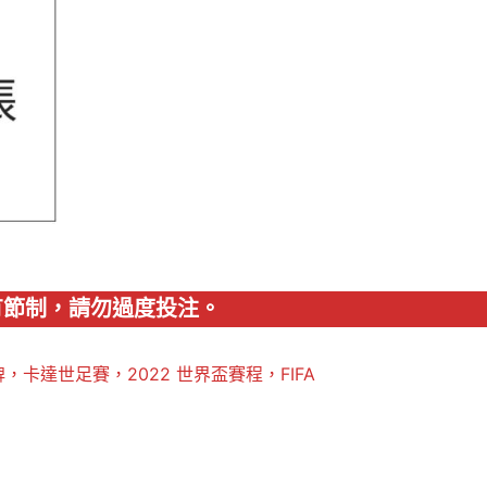
有節制，請勿過度投注。
，卡達世足賽，2022 世界盃賽程，FIFA