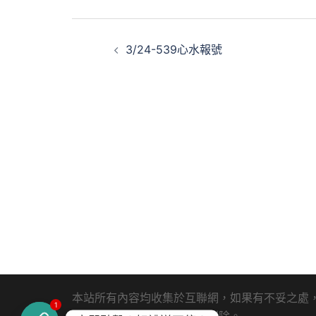
文
3/24-539心水報號
章
導
覽
本站所有內容均收集於互聯網，如果有不妥之處
1