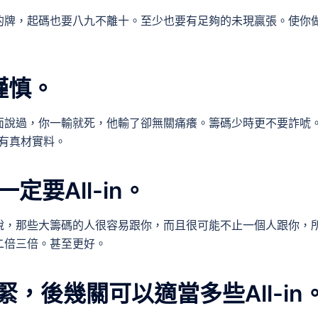
的牌，起碼也要八九不離十。至少也要有足夠的未現贏張。使你
要謹慎。
面說過，你一輸就死，他輸了卻無關痛癢。籌碼少時更不要詐唬
須有真材實料。
要All-in。
說，那些大籌碼的人很容易跟你，而且很可能不止一個人跟你，
二倍三倍。甚至更好。
，後幾關可以適當多些All-in