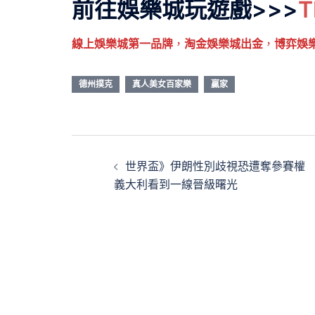
前往娛樂城玩遊戲>>>
線上娛樂城第一品牌
，
淘金娛樂城出金
，
博弈娛
德州撲克
真人美女百家樂
贏家
文
世界盃》伊朗性別歧視恐遭奪參賽權
章
義大利看到一線晉級曙光
導
覽