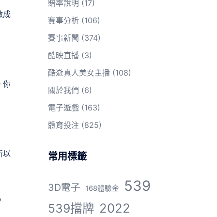
賠率說明
(17)
做成
賽事分析
(106)
賽事新聞
(374)
酷映直播
(3)
酷遊真人美女主播
(108)
。你
關於我們
(6)
電子遊戲
(163)
體育投注
(825)
所以
常用標籤
539
3D電子
168體驗金
。
2022
539擋牌