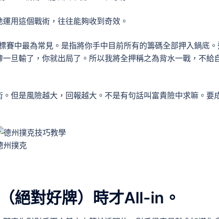
地運用這個戰術，往往能夠收到奇效。
或錦標賽中最為常見。是指將你手中目前所有的籌碼全部押入鍋底。
牌一旦輸了，你就出局了。所以我將全押稱之為背水一戰，不給
術。但是風險越大，回報越大。不是有句話叫富貴險中求嘛。要
德州撲克
（絕對好牌）時才All-in。