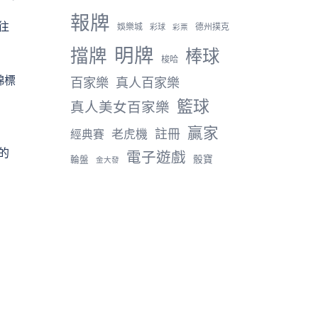
報牌
往
娛樂城
德州撲克
彩球
彩票
明牌
擋牌
棒球
梭哈
錦標
百家樂
真人百家樂
籃球
真人美女百家樂
贏家
註冊
老虎機
經典賽
的
電子遊戲
骰寶
輪盤
金大發