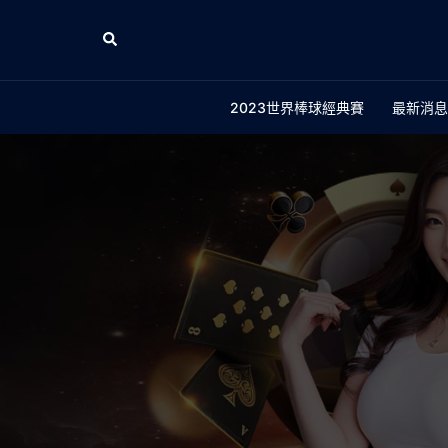
跳
至
Search
主
要
2023世界棒球經典賽
最新消息
內
容