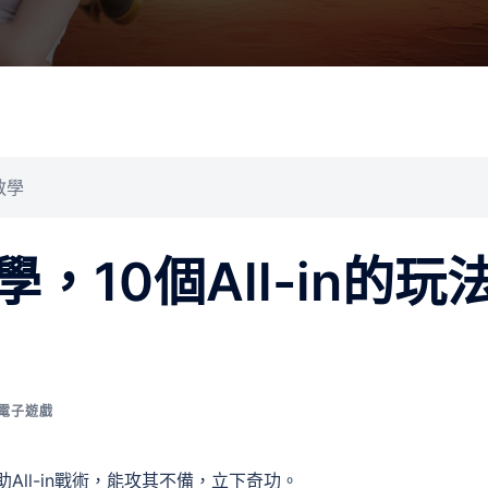
教學
10個All-in的玩
電子遊戲
All-in戰術，能攻其不備，立下奇功。