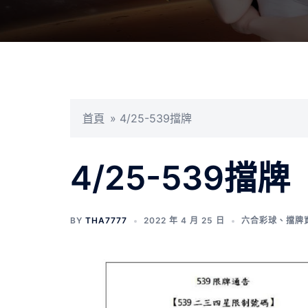
首頁
»
4/25-539擋牌
4/25-539擋牌
BY
THA7777
2022 年 4 月 25 日
六合彩球
、
擋牌