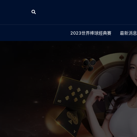
跳
至
Search
主
要
2023世界棒球經典賽
最新消息
內
容