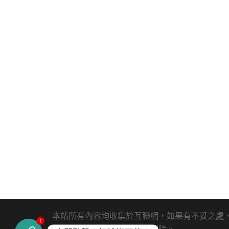
本站所有內容均收集於互聯網，如果有不妥之處
1