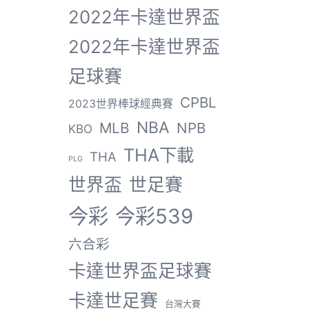
2022年卡達世界盃
2022年卡達世界盃
足球賽
CPBL
2023世界棒球經典賽
NBA
MLB
NPB
KBO
THA下載
THA
PLG
世界盃
世足賽
今彩
今彩539
六合彩
卡達世界盃足球賽
卡達世足賽
台灣大賽