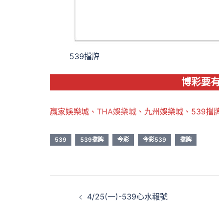
539擋牌
博彩要
贏家娛樂城、
THA娛樂城
、九州娛樂城、539擋牌
539
539擋牌
今彩
今彩539
擋牌
文
4/25(一)-539心水報號
章