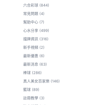
六合彩球
(844)
常見問題
(4)
幫助中心
(7)
心水分享
(499)
擋牌資訊
(316)
新手視頻
(2)
最新優惠
(6)
最新消息
(63)
棒球
(286)
真人美女百家樂
(146)
籃球
(89)
註冊教學
(3)