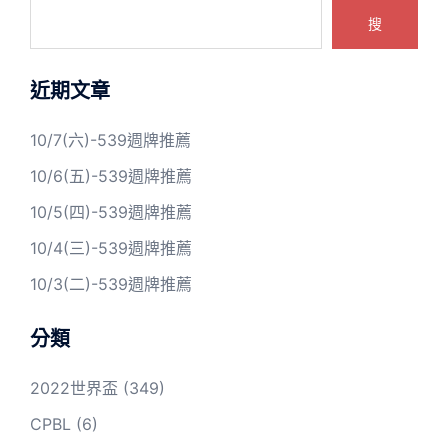
搜
近期文章
10/7(六)-539週牌推薦
10/6(五)-539週牌推薦
10/5(四)-539週牌推薦
10/4(三)-539週牌推薦
10/3(二)-539週牌推薦
分類
2022世界盃
(349)
CPBL
(6)