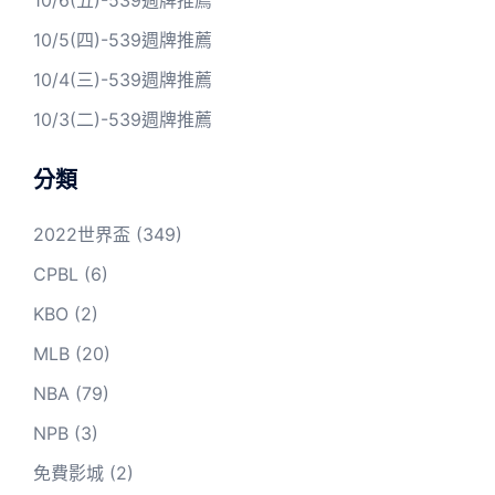
10/6(五)-539週牌推薦
10/5(四)-539週牌推薦
10/4(三)-539週牌推薦
10/3(二)-539週牌推薦
分類
2022世界盃
(349)
CPBL
(6)
KBO
(2)
MLB
(20)
NBA
(79)
NPB
(3)
免費影城
(2)