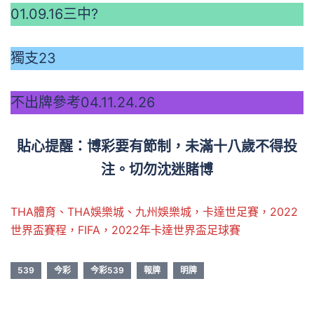
01.09.16三中?
獨支23
不出牌參考04.11.24.26
貼心提醒：博彩要有節制，未滿十八歲不得投
注。切勿沈迷賭博
THA體育、THA娛樂城、九州娛樂城，卡達世足賽，2022
世界盃賽程，FIFA，2022年卡達世界盃足球賽
539
今彩
今彩539
報牌
明牌