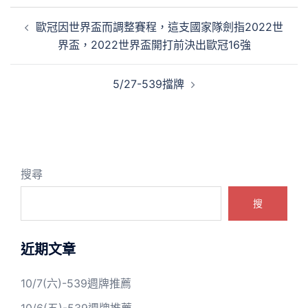
文
歐冠因世界盃而調整賽程，這支國家隊劍指2022世
章
界盃，2022世界盃開打前決出歐冠16強
導
覽
5/27-539擋牌
搜尋
搜
近期文章
10/7(六)-539週牌推薦