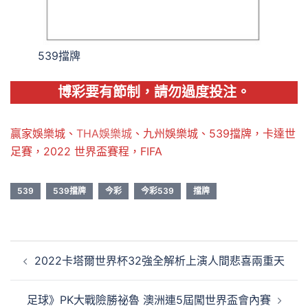
539擋牌
博彩要有節制，請勿過度投注。
贏家娛樂城、
THA娛樂城
、九州娛樂城、539擋牌，卡達世
足賽，2022 世界盃賽程，FIFA
539
539擋牌
今彩
今彩539
擋牌
文
2022卡塔爾世界杯32強全解析上演人間悲喜兩重天
章
導
足球》PK大戰險勝祕魯 澳洲連5屆闖世界盃會內賽
覽