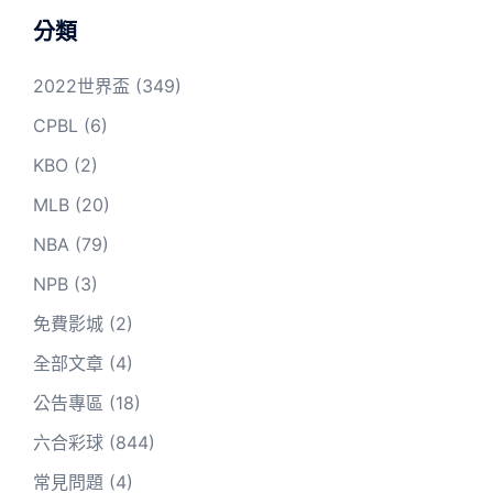
分類
2022世界盃
(349)
CPBL
(6)
KBO
(2)
MLB
(20)
NBA
(79)
NPB
(3)
免費影城
(2)
全部文章
(4)
公告專區
(18)
六合彩球
(844)
常見問題
(4)