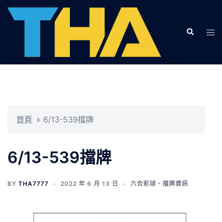
跳
至
Search
主
Tog
要
men
內
容
首頁
»
6/13-539擋牌
6/13-539擋牌
BY
THA7777
2022 年 6 月 13 日
六合彩球
、
擋牌資訊