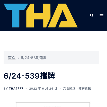
跳
至
Search
主
Tog
要
men
內
容
首頁
»
6/24-539擋牌
6/24-539擋牌
BY
THA7777
2022 年 6 月 24 日
六合彩球
、
擋牌資訊