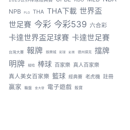
THA下載
世界盃
NPB
THA
PLG
今彩
今彩539
世足賽
六合彩
卡達世界盃足球賽
卡達世足賽
報牌
擋牌
台灣大賽
娛樂城
德州撲克
彩球
彩票
明牌
棒球
百家樂
真人百家樂
梭哈
籃球
真人美女百家樂
註冊
老虎機
經典賽
贏家
電子遊戲
骰寶
輪盤
金大發