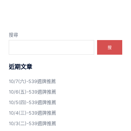
搜尋
搜
近期文章
10/7(六)-539週牌推薦
10/6(五)-539週牌推薦
10/5(四)-539週牌推薦
10/4(三)-539週牌推薦
10/3(二)-539週牌推薦