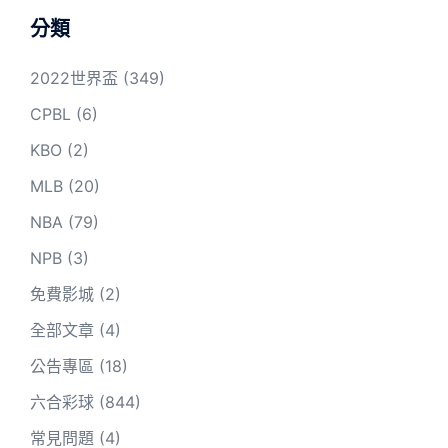
分類
2022世界盃
(349)
CPBL
(6)
KBO
(2)
MLB
(20)
NBA
(79)
NPB
(3)
免費影城
(2)
全部文章
(4)
公告專區
(18)
六合彩球
(844)
常見問題
(4)