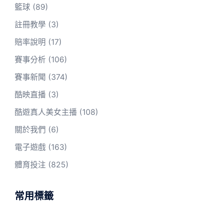
籃球
(89)
註冊教學
(3)
賠率說明
(17)
賽事分析
(106)
賽事新聞
(374)
酷映直播
(3)
酷遊真人美女主播
(108)
關於我們
(6)
電子遊戲
(163)
體育投注
(825)
常用標籤