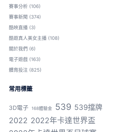
賽事分析
(106)
賽事新聞
(374)
酷映直播
(3)
酷遊真人美女主播
(108)
關於我們
(6)
電子遊戲
(163)
體育投注
(825)
常用標籤
539
539擋牌
3D電子
168體驗金
2022
2022年卡達世界盃