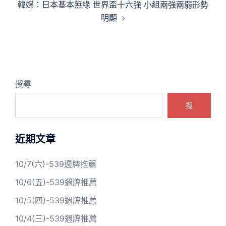
韓媒：日本基本無緣 世界盃十六強 小組兩強兩弱形勢
覽
明顯
搜尋
搜
近期文章
10/7(六)-539週牌推薦
10/6(五)-539週牌推薦
10/5(四)-539週牌推薦
10/4(三)-539週牌推薦