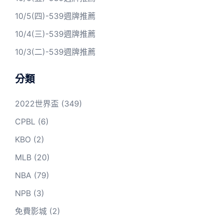
10/5(四)-539週牌推薦
10/4(三)-539週牌推薦
10/3(二)-539週牌推薦
分類
2022世界盃
(349)
CPBL
(6)
KBO
(2)
MLB
(20)
NBA
(79)
NPB
(3)
免費影城
(2)