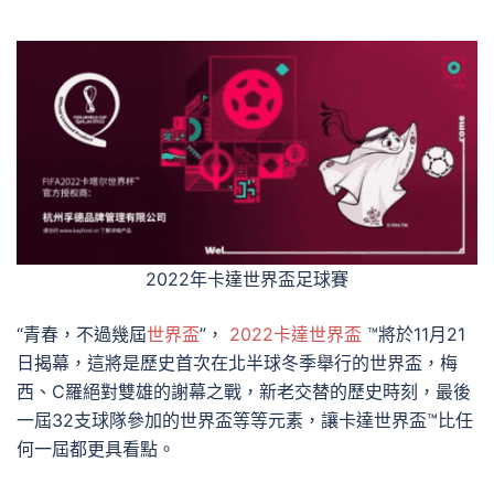
2022年卡達世界盃足球賽
“青春，不過幾屆
世界盃
”，
2022卡達世界盃
™將於11月21
日揭幕，這將是歷史首次在北半球冬季舉行的世界盃，梅
西、C羅絕對雙雄的謝幕之戰，新老交替的歷史時刻，最後
一屆32支球隊參加的世界盃等等元素，讓卡達世界盃™比任
何一屆都更具看點。