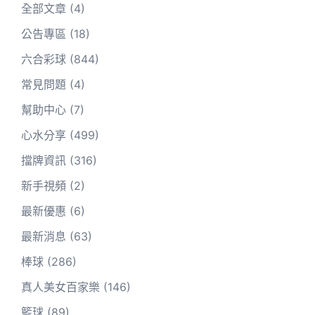
全部文章
(4)
公告專區
(18)
六合彩球
(844)
常見問題
(4)
幫助中心
(7)
心水分享
(499)
擋牌資訊
(316)
新手視頻
(2)
最新優惠
(6)
最新消息
(63)
棒球
(286)
真人美女百家樂
(146)
籃球
(89)