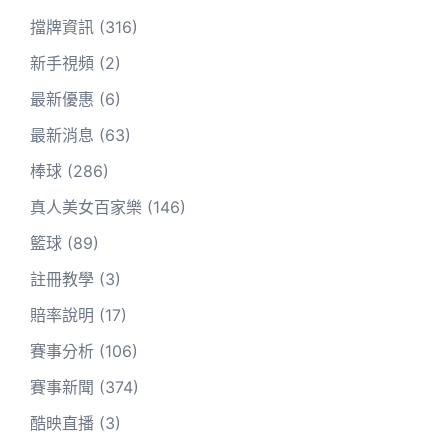
擋牌資訊
(316)
新手視頻
(2)
最新優惠
(6)
最新消息
(63)
棒球
(286)
真人美女百家樂
(146)
籃球
(89)
註冊教學
(3)
賠率說明
(17)
賽事分析
(106)
賽事新聞
(374)
酷映直播
(3)