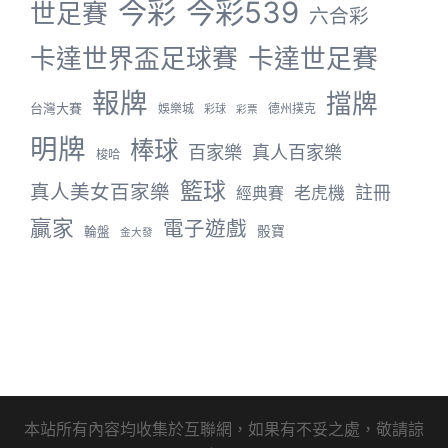
今彩
今彩539
世足賽
六合彩
卡達世界盃足球賽
卡達世足賽
報牌
擋牌
台灣大賽
娛樂城
德州撲克
彩球
彩票
明牌
棒球
百家樂
真人百家樂
梭哈
籃球
真人美女百家樂
註冊
老虎機
經典賽
贏家
電子遊戲
骰寶
輪盤
金大發
本站所有內容均收集於互聯網，如果有不妥之處，敬請諒