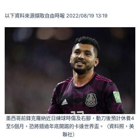
以下資料來源擷取自由時報 2022/08/19 13:19
墨西哥前鋒克羅納近日練球時傷及右腳，動刀後預計休養4
至5個月，恐將錯過年底開踢的卡達世界盃。（資料照，美
聯社）