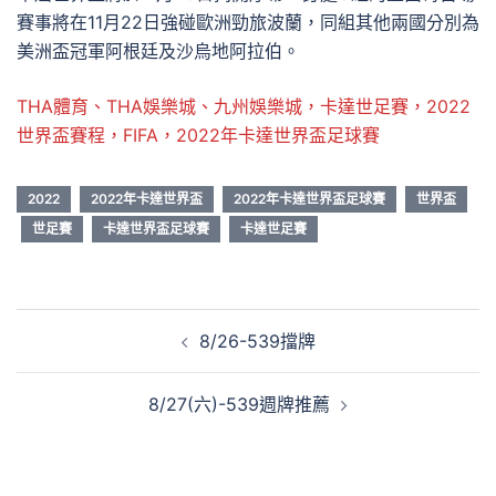
賽事將在11月22日強碰歐洲勁旅波蘭，同組其他兩國分別為
美洲盃冠軍阿根廷及沙烏地阿拉伯。
THA體育、THA娛樂城、九州娛樂城，卡達世足賽，2022
世界盃賽程，FIFA，2022年卡達世界盃足球賽
2022
2022年卡達世界盃
2022年卡達世界盃足球賽
世界盃
世足賽
卡達世界盃足球賽
卡達世足賽
文
8/26-539擋牌
章
導
8/27(六)-539週牌推薦
覽