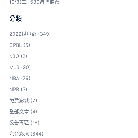
10/3(二)-539週牌推薦
分類
2022世界盃
(349)
CPBL
(6)
KBO
(2)
MLB
(20)
NBA
(79)
NPB
(3)
免費影城
(2)
全部文章
(4)
公告專區
(18)
六合彩球
(844)