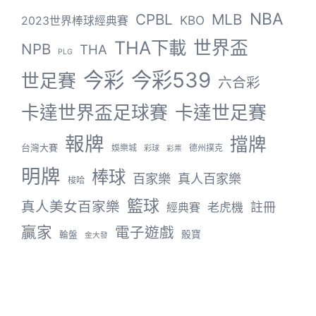
NBA
CPBL
MLB
KBO
2023世界棒球經典賽
THA下載
世界盃
NPB
THA
PLG
今彩
今彩539
世足賽
六合彩
卡達世界盃足球賽
卡達世足賽
報牌
擋牌
台灣大賽
娛樂城
德州撲克
彩球
彩票
明牌
棒球
百家樂
真人百家樂
梭哈
籃球
真人美女百家樂
註冊
老虎機
經典賽
贏家
電子遊戲
骰寶
輪盤
金大發