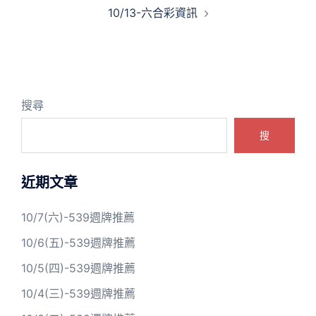
導
10/13-六合彩資訊
覽
搜尋
搜
近期文章
10/7(六)-539週牌推薦
10/6(五)-539週牌推薦
10/5(四)-539週牌推薦
10/4(三)-539週牌推薦