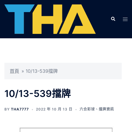
跳
至
Search
主
Tog
要
men
內
容
首頁
»
10/13-539擋牌
10/13-539擋牌
BY
THA7777
2022 年 10 月 13 日
六合彩球
、
擋牌資訊