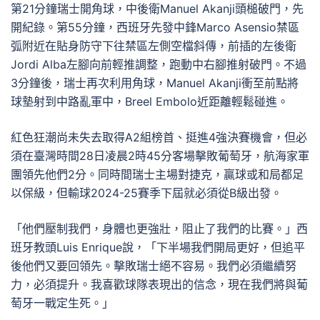
第21分鐘瑞士開角球，中後衛Manuel Akanji頭槌破門，先
開紀錄。第55分鐘，西班牙先發中鋒Marco Asensio禁區
弧附近在貼身防守下往禁區左側空檔斜傳，前插的左後衛
Jordi Alba左腳向前輕推調整，跑動中右腳推射破門。不過
3分鐘後，瑞士再次利用角球，Manuel Akanji衝至前點將
球墊射到中路亂軍中，Breel Embolo近距離輕鬆碰進。
紅色狂潮尚未失去取得A2組榜首、挺進4強決賽機會，但必
須在臺灣時間28日凌晨2時45分客場擊敗葡萄牙，航海家軍
團領先他們2分。同時間瑞士主場對捷克，贏球或和局都足
以保級，但輸球2024-25賽季下屆就必須從B級出發。
「他們壓制我們，身體也更強壯，阻止了我們的比賽。」西
班牙教頭Luis Enrique說，「下半場我們開局更好，但追平
後他們又要回領先。擊敗瑞士絕不容易。我們必須繼續努
力，必須提升。我喜歡球隊表現出的信念，現在我們將與葡
萄牙一戰定生死。」