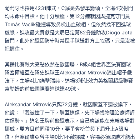
葡萄牙也採用4231陣式，C羅是先發單箭頭，全場4次射門
均未命中目標。他十分積極，第12分鐘就因與捷克守門員
Tomás Vaclík碰撞導致鼻樑出血破相，但依然找不回進球
感覺，進攻最大貢獻是大局已定第82分鐘助攻Diogo Jota
破門，此外他還因防守時禁區手球送對方上12碼，只是沒被
把握住。
其餘比賽較大亮點依然在歐國聯，B級4組世界盃決賽圈球
隊塞爾維亞在隊史進球王Aleksandar Mitrović演出帽子戲
法下，主場4比1痛擊瑞典。這場3球使效力英格蘭超級聯賽
富勒姆的前鋒國際賽進球達49球。
Aleksandar Mitrović只踢72分鐘，就因膝蓋不適被換下，
他說：「我被撞了一下，膝蓋擦傷，先下場找物理治療師評
估傷勢。」這名王牌前鋒還表示，自己應該能在末輪客場對
挪威，雙方目前同積10分，要爭奪榜首與下屆升上A級席
位，但塞爾維亞曾主場0比1不敵挪威，客場必須取勝才能出