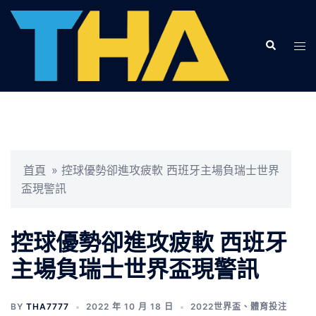
跳
至
Search
主
Tog
要
men
內
容
首頁
»
控球優勢卻進攻疲軟 西班牙主場負瑞士世界
盃現警訊
控球優勢卻進攻疲軟 西班牙
主場負瑞士世界盃現警訊
BY
THA7777
2022 年 10 月 18 日
2022世界盃
、
體育投注