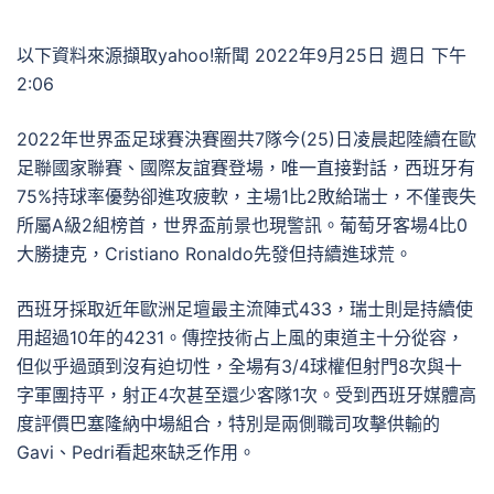
以下資料來源擷取yahoo!新聞 2022年9月25日 週日 下午
2:06
2022年世界盃足球賽決賽圈共7隊今(25)日凌晨起陸續在歐
足聯國家聯賽、國際友誼賽登場，唯一直接對話，西班牙有
75%持球率優勢卻進攻疲軟，主場1比2敗給瑞士，不僅喪失
所屬A級2組榜首，世界盃前景也現警訊。葡萄牙客場4比0
大勝捷克，Cristiano Ronaldo先發但持續進球荒。
西班牙採取近年歐洲足壇最主流陣式433，瑞士則是持續使
用超過10年的4231。傳控技術占上風的東道主十分從容，
但似乎過頭到沒有迫切性，全場有3/4球權但射門8次與十
字軍團持平，射正4次甚至還少客隊1次。受到西班牙媒體高
度評價巴塞隆納中場組合，特別是兩側職司攻擊供輸的
Gavi、Pedri看起來缺乏作用。