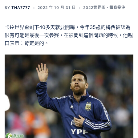
BY
THA7777
2022 年 10 月 31 日
2022世界盃
、
體育投注
卡達世界盃剩下40多天就要開踢，今年35歲的梅西被認為
很有可能是最後一次參賽，在被問到這個問題的時候，他親
口表示：肯定是的。