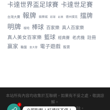
卡達世界盃足球賽
卡達世足賽
報牌
擋牌
台灣大賽
娛樂城
德州撲克
彩球
彩票
明牌
棒球
百家樂
真人百家樂
梭哈
籃球
真人美女百家樂
註冊
老虎機
經典賽
贏家
電子遊戲
骰寶
輪盤
金大發
本站所有內容均收集於互聯網，如果有不妥之處，敬請諒
解。
1
如有侵權內容，請聯繫我們刪除。