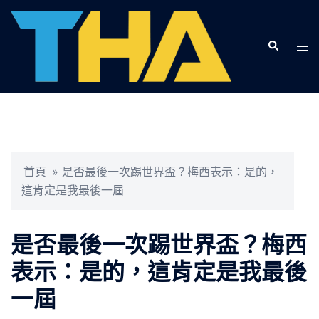
跳
至
Search
主
Tog
要
men
內
容
首頁
»
是否最後一次踢世界盃？梅西表示：是的，
這肯定是我最後一屆
是否最後一次踢世界盃？梅西
表示：是的，這肯定是我最後
一屆