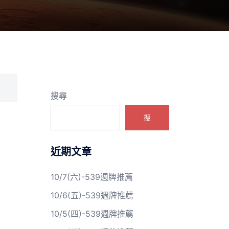
搜尋
搜
近期文章
10/7(六)-539週牌推薦
10/6(五)-539週牌推薦
10/5(四)-539週牌推薦