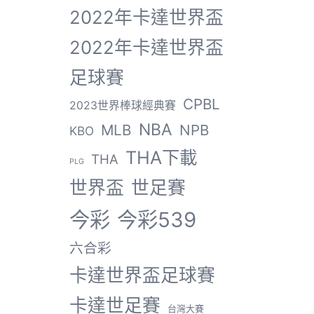
2022年卡達世界盃
2022年卡達世界盃
足球賽
CPBL
2023世界棒球經典賽
NBA
MLB
NPB
KBO
THA下載
THA
PLG
世界盃
世足賽
今彩
今彩539
六合彩
卡達世界盃足球賽
卡達世足賽
台灣大賽