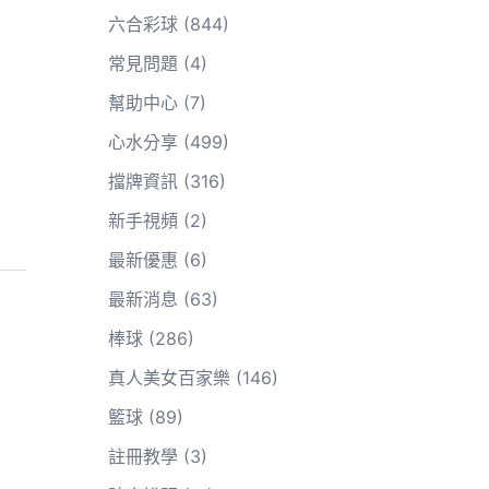
六合彩球
(844)
常見問題
(4)
幫助中心
(7)
心水分享
(499)
擋牌資訊
(316)
新手視頻
(2)
最新優惠
(6)
最新消息
(63)
棒球
(286)
真人美女百家樂
(146)
籃球
(89)
註冊教學
(3)