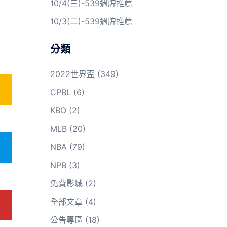
10/4(三)-539週牌推薦
10/3(二)-539週牌推薦
分類
2022世界盃
(349)
CPBL
(6)
KBO
(2)
MLB
(20)
NBA
(79)
NPB
(3)
免費影城
(2)
全部文章
(4)
公告專區
(18)