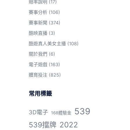
賠率說明
(17)
賽事分析
(106)
賽事新聞
(374)
酷映直播
(3)
酷遊真人美女主播
(108)
關於我們
(6)
電子遊戲
(163)
體育投注
(825)
常用標籤
539
3D電子
168體驗金
2022
539擋牌