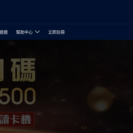
遊戲
幫助中心
立即註冊