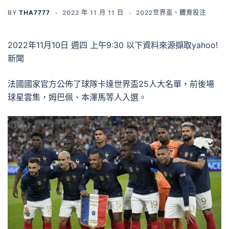
BY
THA7777
2022 年 11 月 11 日
2022世界盃
、
體育投注
2022年11月10日 週四 上午9:30 以下資料來源擷取yahoo!
新聞
法國國家官方公佈了球隊卡達世界盃25人大名單，前後場
球星雲集，姆巴佩、本澤馬等人入選。