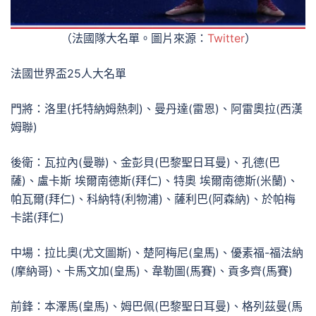
（法國隊大名單。圖片來源：
Twitter
）
法國世界盃25人大名單
門將：洛里(托特納姆熱刺)、曼丹達(雷恩)、阿雷奧拉(西漢
姆聯)
後衛：瓦拉內(曼聯)、金彭貝(巴黎聖日耳曼)、孔德(巴
薩)、盧卡斯 埃爾南德斯(拜仁)、特奧 埃爾南德斯(米蘭)、
帕瓦爾(拜仁)、科納特(利物浦)、薩利巴(阿森納)、於帕梅
卡諾(拜仁)
中場：拉比奧(尤文圖斯)、楚阿梅尼(皇馬)、優素福-福法納
(摩納哥)、卡馬文加(皇馬)、韋勒圖(馬賽)、貢多齊(馬賽)
前鋒：本澤馬(皇馬)、姆巴佩(巴黎聖日耳曼)、格列茲曼(馬