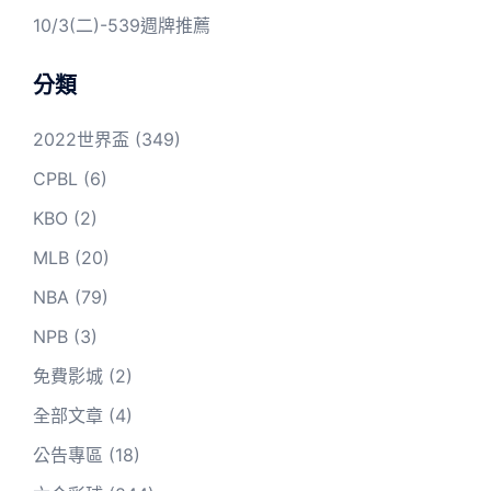
10/3(二)-539週牌推薦
分類
2022世界盃
(349)
CPBL
(6)
KBO
(2)
MLB
(20)
NBA
(79)
NPB
(3)
免費影城
(2)
全部文章
(4)
公告專區
(18)