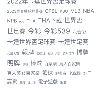
2022年卡達世界盃足球賽
NBA
CPBL
MLB
KBO
2023世界棒球經典賽
THA下載
世界盃
NPB
THA
PLG
今彩
今彩539
世足賽
六合彩
卡達世界盃足球賽
卡達世足賽
報牌
擋牌
台灣大賽
娛樂城
德州撲克
彩球
彩票
明牌
棒球
百家樂
真人百家樂
梭哈
籃球
真人美女百家樂
註冊
老虎機
經典賽
贏家
電子遊戲
骰寶
輪盤
金大發