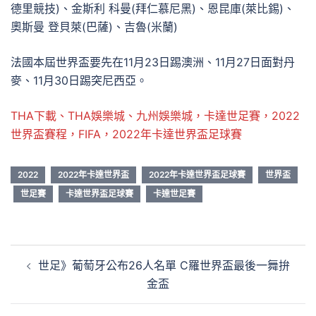
德里競技)、金斯利 科曼(拜仁慕尼黑)、恩昆庫(萊比錫)、
奧斯曼 登貝萊(巴薩)、吉魯(米蘭)
法國本屆世界盃要先在11月23日踢澳洲、11月27日面對丹
麥、11月30日踢突尼西亞。
THA下載、THA娛樂城、九州娛樂城，卡達世足賽，2022
世界盃賽程，FIFA，2022年卡達世界盃足球賽
2022
2022年卡達世界盃
2022年卡達世界盃足球賽
世界盃
世足賽
卡達世界盃足球賽
卡達世足賽
文
世足》葡萄牙公布26人名單 C羅世界盃最後一舞拚
章
金盃
導
覽