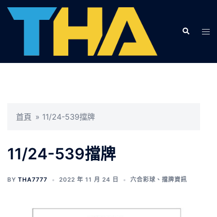
跳
至
Search
主
Tog
要
men
內
容
首頁
»
11/24-539擋牌
11/24-539擋牌
BY
THA7777
2022 年 11 月 24 日
六合彩球
、
擋牌資訊