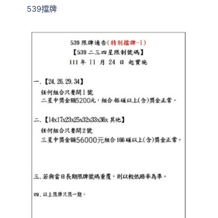
539擋牌