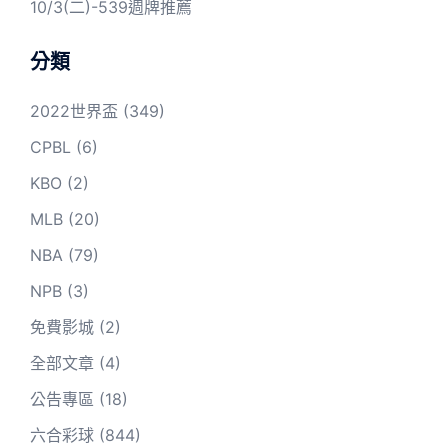
10/3(二)-539週牌推薦
分類
2022世界盃
(349)
CPBL
(6)
KBO
(2)
MLB
(20)
NBA
(79)
NPB
(3)
免費影城
(2)
全部文章
(4)
公告專區
(18)
六合彩球
(844)