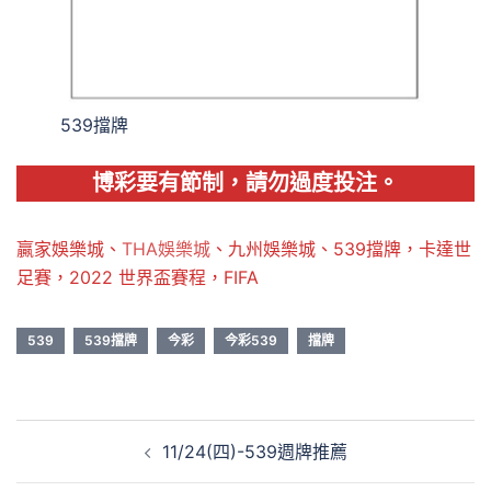
539擋牌
博彩要有節制，請勿過度投注。
贏家娛樂城、
THA娛樂城
、九州娛樂城、539擋牌，卡達世
足賽，2022 世界盃賽程，FIFA
539
539擋牌
今彩
今彩539
擋牌
文
11/24(四)-539週牌推薦
章