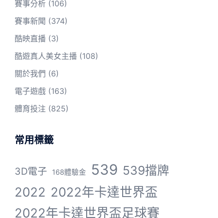
賽事分析
(106)
賽事新聞
(374)
酷映直播
(3)
酷遊真人美女主播
(108)
關於我們
(6)
電子遊戲
(163)
體育投注
(825)
常用標籤
539
539擋牌
3D電子
168體驗金
2022
2022年卡達世界盃
2022年卡達世界盃足球賽