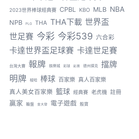
NBA
CPBL
MLB
KBO
2023世界棒球經典賽
THA下載
世界盃
NPB
THA
PLG
今彩
今彩539
世足賽
六合彩
卡達世界盃足球賽
卡達世足賽
報牌
擋牌
台灣大賽
娛樂城
德州撲克
彩球
彩票
明牌
棒球
百家樂
真人百家樂
梭哈
籃球
真人美女百家樂
註冊
老虎機
經典賽
贏家
電子遊戲
骰寶
輪盤
金大發