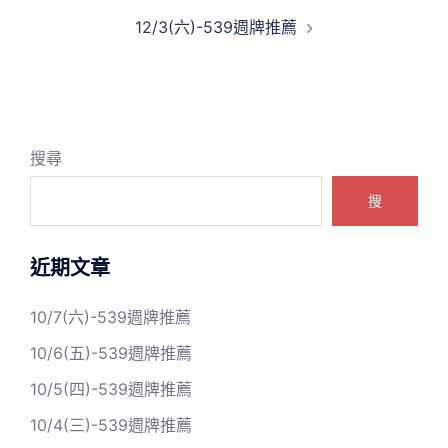
導
12/3(六)-539週牌推薦
覽
搜尋
搜
近期文章
10/7(六)-539週牌推薦
10/6(五)-539週牌推薦
10/5(四)-539週牌推薦
10/4(三)-539週牌推薦