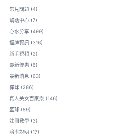
常見問題
(4)
幫助中心
(7)
心水分享
(499)
擋牌資訊
(316)
新手視頻
(2)
最新優惠
(6)
最新消息
(63)
棒球
(286)
真人美女百家樂
(146)
籃球
(89)
註冊教學
(3)
賠率說明
(17)