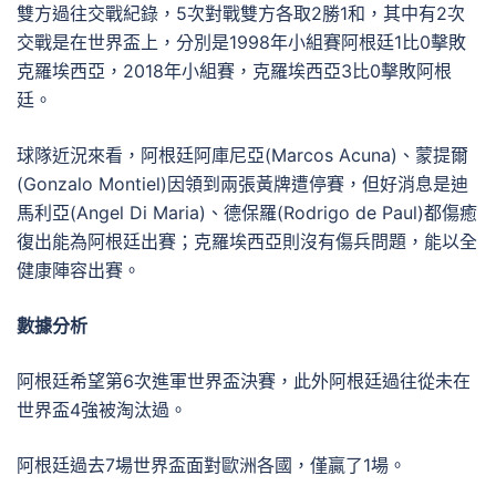
雙方過往交戰紀錄，5次對戰雙方各取2勝1和，其中有2次
交戰是在世界盃上，分別是1998年小組賽阿根廷1比0擊敗
克羅埃西亞，2018年小組賽，克羅埃西亞3比0擊敗阿根
廷。
球隊近況來看，阿根廷阿庫尼亞(Marcos Acuna)、蒙提爾
(Gonzalo Montiel)因領到兩張黃牌遭停賽，但好消息是迪
馬利亞(Angel Di Maria)、德保羅(Rodrigo de Paul)都傷癒
復出能為阿根廷出賽；克羅埃西亞則沒有傷兵問題，能以全
健康陣容出賽。
數據分析
阿根廷希望第6次進軍世界盃決賽，此外阿根廷過往從未在
世界盃4強被淘汰過。
阿根廷過去7場世界盃面對歐洲各國，僅贏了1場。