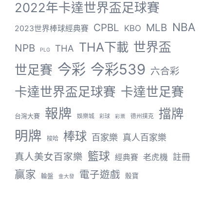
2022年卡達世界盃足球賽
NBA
CPBL
MLB
KBO
2023世界棒球經典賽
THA下載
世界盃
NPB
THA
PLG
今彩
今彩539
世足賽
六合彩
卡達世界盃足球賽
卡達世足賽
報牌
擋牌
台灣大賽
娛樂城
德州撲克
彩球
彩票
明牌
棒球
百家樂
真人百家樂
梭哈
籃球
真人美女百家樂
註冊
老虎機
經典賽
贏家
電子遊戲
骰寶
輪盤
金大發