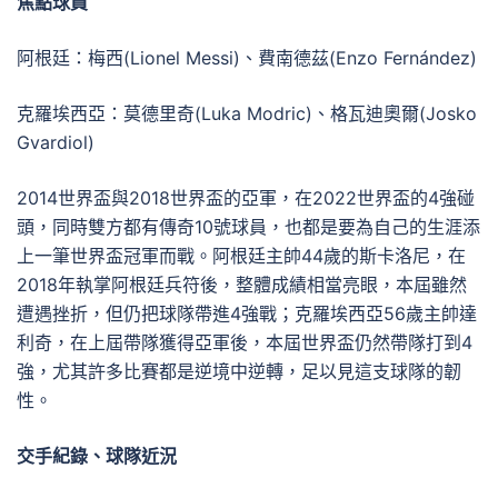
焦點球員
阿根廷：梅西(Lionel Messi)、費南德茲(Enzo Fernández)
克羅埃西亞：莫德里奇(Luka Modric)、格瓦迪奧爾(Josko
Gvardiol)
2014世界盃與2018世界盃的亞軍，在2022世界盃的4強碰
頭，同時雙方都有傳奇10號球員，也都是要為自己的生涯添
上一筆世界盃冠軍而戰。阿根廷主帥44歲的斯卡洛尼，在
2018年執掌阿根廷兵符後，整體成績相當亮眼，本屆雖然
遭遇挫折，但仍把球隊帶進4強戰；克羅埃西亞56歲主帥達
利奇，在上屆帶隊獲得亞軍後，本屆世界盃仍然帶隊打到4
強，尤其許多比賽都是逆境中逆轉，足以見這支球隊的韌
性。
交手紀錄、球隊近況