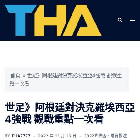
跳
至
Search
主
Tog
要
men
內
容
首頁
»
世足》阿根廷對決克羅埃西亞4強戰 觀戰重
點一次看
世足》阿根廷對決克羅埃西亞
4強戰 觀戰重點一次看
BY
THA7777
2022 年 12 月 13 日
2022世界盃
、
體育投注