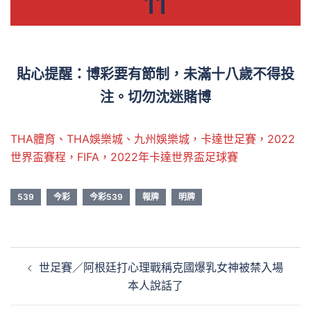
11
貼心提醒：博彩要有節制，未滿十八歲不得投
注。切勿沈迷賭博
THA體育、THA娛樂城、九州娛樂城，卡達世足賽，2022
世界盃賽程，FIFA，2022年卡達世界盃足球賽
539
今彩
今彩539
報牌
明牌
文
世足賽／阿根廷打心理戰稱克國爆乳女神被禁入場
章
本人說話了
導