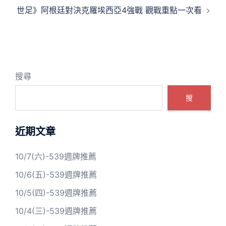
覽
世足》阿根廷對決克羅埃西亞4強戰 觀戰重點一次看
搜尋
搜
近期文章
10/7(六)-539週牌推薦
10/6(五)-539週牌推薦
10/5(四)-539週牌推薦
10/4(三)-539週牌推薦