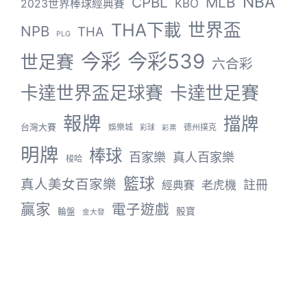
NBA
CPBL
MLB
KBO
2023世界棒球經典賽
THA下載
世界盃
NPB
THA
PLG
今彩
今彩539
世足賽
六合彩
卡達世界盃足球賽
卡達世足賽
報牌
擋牌
台灣大賽
娛樂城
德州撲克
彩球
彩票
明牌
棒球
百家樂
真人百家樂
梭哈
籃球
真人美女百家樂
註冊
老虎機
經典賽
贏家
電子遊戲
骰寶
輪盤
金大發