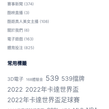
賽事新聞
(374)
酷映直播
(3)
酷遊真人美女主播
(108)
關於我們
(6)
電子遊戲
(163)
體育投注
(825)
常用標籤
539
539擋牌
3D電子
168體驗金
2022
2022年卡達世界盃
2022年卡達世界盃足球賽