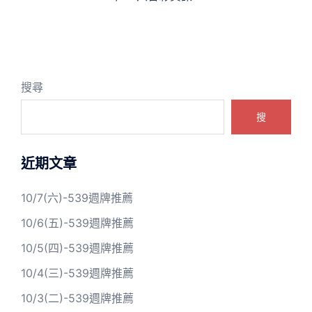
覽
搜尋
搜
近期文章
10/7(六)-539週牌推薦
10/6(五)-539週牌推薦
10/5(四)-539週牌推薦
10/4(三)-539週牌推薦
10/3(二)-539週牌推薦