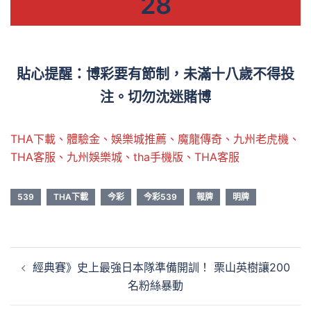
28
貼心提醒：博彩要有節制，未滿十八歲不得投
注。切勿沈迷賭博
THA下載、體驗金、娛樂城推薦、魔龍傳奇、九州老虎機、
THA客服、九州娛樂城、tha手機版、THA客服
539
THA下載
今彩
今彩539
報牌
明牌
文
經典賽》史上最強日本隊準備開訓！ 栗山英樹讓200
章
名粉絲暴動
導