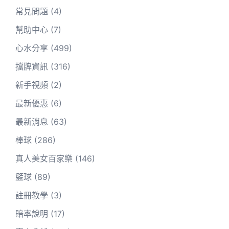
常見問題
(4)
幫助中心
(7)
心水分享
(499)
擋牌資訊
(316)
新手視頻
(2)
最新優惠
(6)
最新消息
(63)
棒球
(286)
真人美女百家樂
(146)
籃球
(89)
註冊教學
(3)
賠率說明
(17)