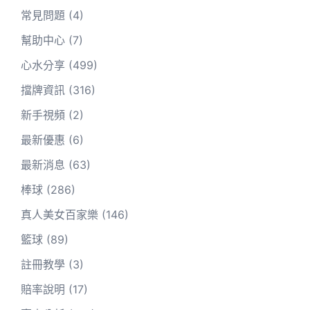
常見問題
(4)
幫助中心
(7)
心水分享
(499)
擋牌資訊
(316)
新手視頻
(2)
最新優惠
(6)
最新消息
(63)
棒球
(286)
真人美女百家樂
(146)
籃球
(89)
註冊教學
(3)
賠率說明
(17)