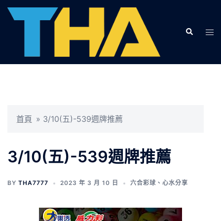
跳
至
Search
主
Tog
要
men
內
容
首頁
»
3/10(五)-539週牌推薦
3/10(五)-539週牌推薦
BY
THA7777
2023 年 3 月 10 日
六合彩球
、
心水分享