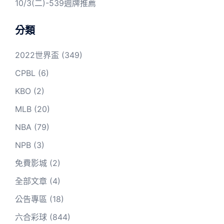
10/3(二)-539週牌推薦
分類
2022世界盃
(349)
CPBL
(6)
KBO
(2)
MLB
(20)
NBA
(79)
NPB
(3)
免費影城
(2)
全部文章
(4)
公告專區
(18)
六合彩球
(844)