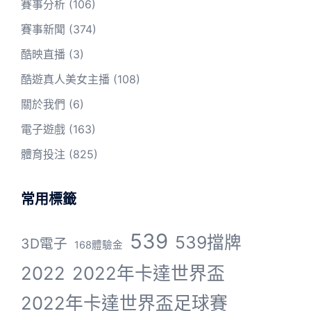
賽事分析
(106)
賽事新聞
(374)
酷映直播
(3)
酷遊真人美女主播
(108)
關於我們
(6)
電子遊戲
(163)
體育投注
(825)
常用標籤
539
539擋牌
3D電子
168體驗金
2022
2022年卡達世界盃
2022年卡達世界盃足球賽