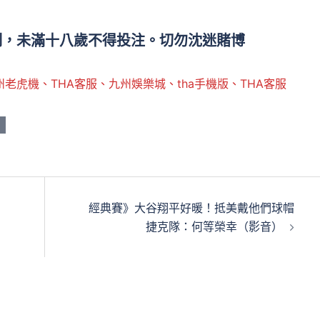
制，未滿十八歲不得投注。切勿沈迷賭博
老虎機、THA客服、九州娛樂城、tha手機版、THA客服
經典賽》大谷翔平好暖！抵美戴他們球帽
捷克隊：何等榮幸（影音）