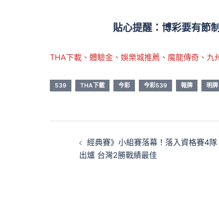
貼心提醒：博彩要有節
THA下載、體驗金、娛樂城推薦、魔龍傳奇、九州
539
THA下載
今彩
今彩539
報牌
明牌
文
經典賽》小組賽落幕！落入資格賽4隊
章
出爐 台灣2勝戰績最佳
導
覽