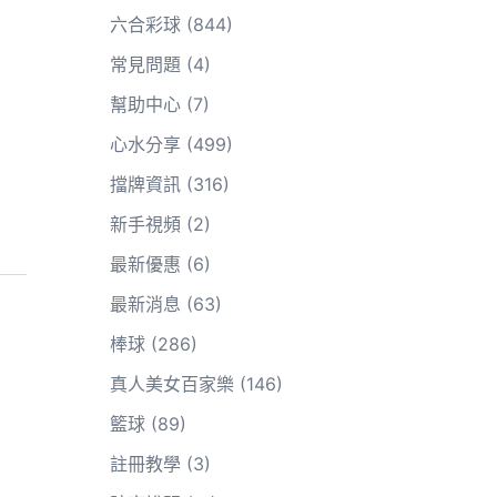
六合彩球
(844)
常見問題
(4)
幫助中心
(7)
心水分享
(499)
擋牌資訊
(316)
新手視頻
(2)
最新優惠
(6)
最新消息
(63)
棒球
(286)
真人美女百家樂
(146)
籃球
(89)
註冊教學
(3)