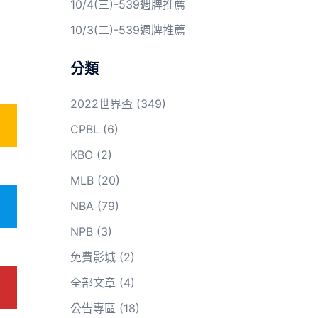
10/4(三)-539週牌推薦
10/3(二)-539週牌推薦
分類
2022世界盃
(349)
CPBL
(6)
KBO
(2)
MLB
(20)
NBA
(79)
NPB
(3)
免費影城
(2)
全部文章
(4)
公告專區
(18)