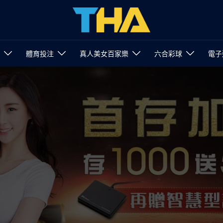
體育投注
真人美女百家樂
六合彩球
電子