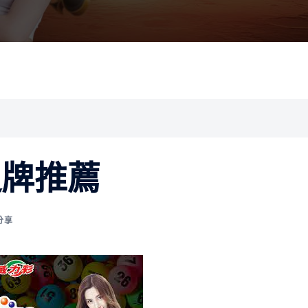
9週牌推薦
分享