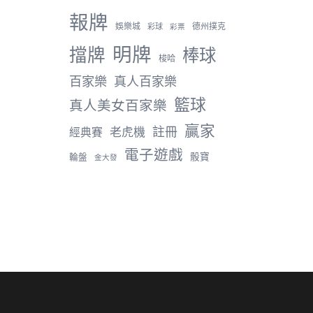
報牌
娛樂城
德州撲克
彩球
彩票
明牌
擋牌
棒球
梭哈
百家樂
真人百家樂
籃球
真人美女百家樂
贏家
註冊
老虎機
經典賽
電子遊戲
骰寶
輪盤
金大發