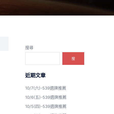
搜尋
搜
近期文章
10/7(六)-539週牌推薦
10/6(五)-539週牌推薦
10/5(四)-539週牌推薦