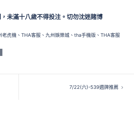
制，未滿十八歲不得投注。切勿沈迷賭博
老虎機、THA客服、九州娛樂城、tha手機版、THA客服
7/22(六)-539週牌推薦