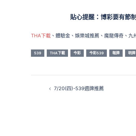
貼心提醒：博彩要有節
THA下載
、體驗金、娛樂城推薦、魔龍傳奇、九州
539
THA下載
今彩
今彩539
報牌
明牌
文
7/20(四)-539週牌推薦
章
導
覽