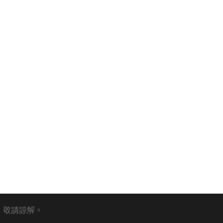
，敬請諒解。