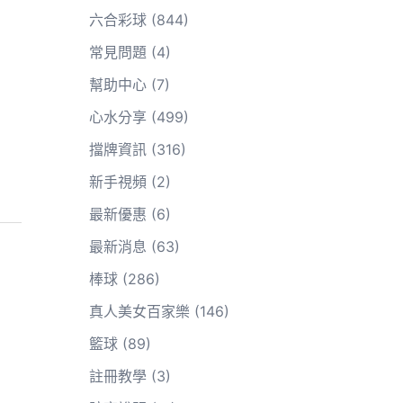
六合彩球
(844)
常見問題
(4)
幫助中心
(7)
心水分享
(499)
擋牌資訊
(316)
新手視頻
(2)
最新優惠
(6)
最新消息
(63)
棒球
(286)
真人美女百家樂
(146)
籃球
(89)
註冊教學
(3)