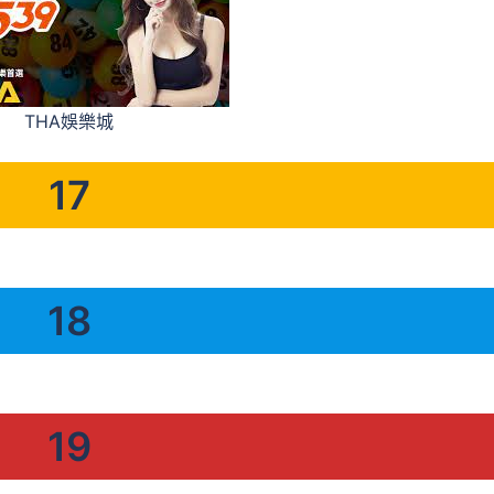
THA娛樂城
17
18
19