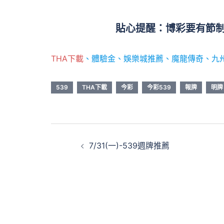
貼心提醒：博彩要有節
THA下載
、體驗金、娛樂城推薦、魔龍傳奇、九州
539
THA下載
今彩
今彩539
報牌
明牌
文
7/31(一)-539週牌推薦
章
導
覽