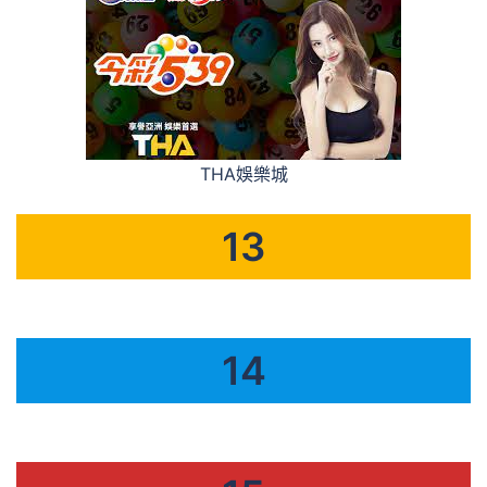
THA娛樂城
13
14